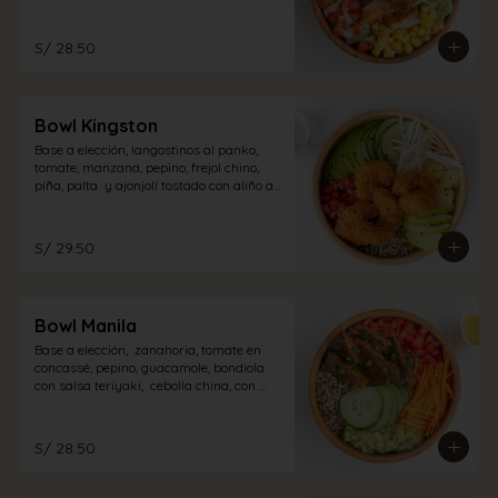
pollo con aliño acevichado.
S/ 28.50
Bowl Kingston
Base a elección, langostinos al panko,  
tomate, manzana, pepino, frejol chino, 
piña, palta  y ajonjolí tostado con aliño a 
elección.
S/ 29.50
Bowl Manila
Base a elección,  zanahoria, tomate en 
concassé, pepino, guacamole, bondiola 
con salsa teriyaki,  cebolla china, con 
aliño a elección.
S/ 28.50