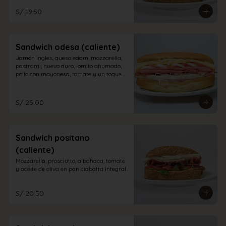
S/ 19.50
Sandwich odesa (caliente)
Jamón inglés, queso edam, mozzarella, 
pastrami, huevo duro, lomito ahumado, 
pollo con mayonesa, tomate y un toque 
de orégano en pan sandwich.
S/ 25.00
Sandwich positano
(caliente)
Mozzarella, prosciutto, albahaca, tomate 
y aceite de oliva en pan ciabatta integral.
S/ 20.50