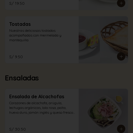
S/ 19.50
Tostadas
Nuestras deliciosas tostadas 
acompañadas con mermelada y 
mantequilla.
S/ 9.50
Ensaladas
Ensalada de Alcachofas
Corazones de alcachofa, arúgula, 
lechugas orgánicas, lola rosa, palta, 
huevo duro, jamón inglés y queso fresco 
con aliño a elección.
S/ 30.50