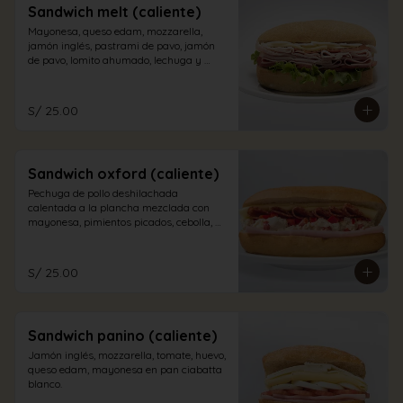
Sandwich melt (caliente)
Mayonesa, queso edam, mozzarella, 
jamón inglés, pastrami de pavo, jamón 
de pavo, lomito ahumado, lechuga y 
tomate en pan sandwich.
S/ 25.00
Sandwich oxford (caliente)
Pechuga de pollo deshilachada 
calentada a la plancha mezclada con 
mayonesa, pimientos picados, cebolla, 
salame, queso edam y jamón inglés en 
pan sándwich
S/ 25.00
Sandwich panino (caliente)
Jamón inglés, mozzarella, tomate, huevo, 
queso edam, mayonesa en pan ciabatta 
blanco.