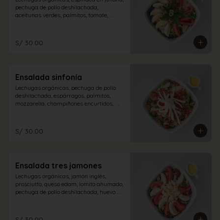
pechuga de pollo deshilachada, 
aceitunas verdes, palmitos, tomate, 
albahaca, huevo duro con aliño a 
elección.
S/ 30.00
Ensalada sinfonía
Lechugas orgánicas, pechuga de pollo 
deshilachada, espárragos, palmitos, 
mozzarella, champiñones encurtidos,  
tomate en dados con aliño a elección.
S/ 30.00
Ensalada tres jamones
Lechugas orgánicas, jamón inglés, 
prosciutto, queso edam, lomito ahumado, 
pechuga de pollo deshilachada, huevo 
duro, tomate con aliño de la casa.
S/ 30.00