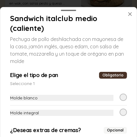
en wok, con salsa pesto y queso 
mozzarella en pan ciabatta integral.
S/ 23.00
Sandwich italclub medio
(caliente)
Focaccias
Pechuga de pollo deshilachada con mayonesa de
la casa, jamón inglés, queso edam, con salsa de
tomate, mozzarella y un toque de orégano en pan
Bologna
molde
Carne en salsa bolognesa, mayonesa de 
la casa, lechuga orgánica, mortadela, 
lomito ahumado, mozzarella en pan 
Elige el tipo de pan
Obligatorio
focaccia.
Seleccione 1
S/ 21.50
Molde blanco
Napoli
Molde integral
Salsa caesar, lechuga orgánica, tomate 
confitado, salame,jamón de pavo, 
aceituna verde, queso edam en pan 
¿Deseas extras de cremas?
Opcional
focaccia.