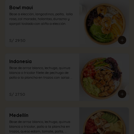
Bowl maui
Base a elección, langostinos, palta,  lolla 
rosa, col morada, holantao, durazno y 
ajonjolí tostado con aliño a elección.
S/ 29.50
Indonesia
Base de arroz blanco, lechuga, quinua 
blanca o tricolor filete de pechuga de 
pollo a la plancha en trozos con salsa 
teriyaki, lollo rosa, tomate, guacamole, 
encurtido oriental, semillas de ajonjolí, 
con vinagreta cabo blanco. (picante)
S/ 27.50
Medellín
Base de arroz blanco, lechuga, quinua 
blanca o tricolor, pollo a la plancha en 
trozos, queso edam, tomate, palta, 