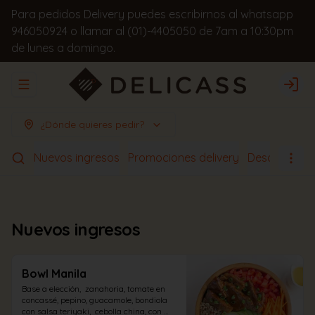
Para pedidos Delivery puedes escribirnos al whatsapp
946050924 o llamar al (01)-4405050 de 7am a 10:30pm
de lunes a domingo.
Abrir menu de navegación
Logi
¿Dónde quieres pedir?
Nuevos ingresos
Promociones delivery
Desayunos
Nuevos ingresos
Bowl Manila
Base a elección,  zanahoria, tomate en 
concassé, pepino, guacamole, bondiola 
con salsa teriyaki,  cebolla china, con 