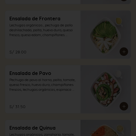
Ensalada de Frontera
Lechugas orgánicas , pechuga de pollo 
deshilachada, palta, huevo duro, queso 
fresco, queso edam, champiñones 
encurtidos con aliño de la casa.
S/ 28.00
Ensalada de Pavo
Pechuga de pavo al horno, palta, tomate, 
queso fresco, huevo duro, champiñones 
frescos, lechugas orgánicas, espinaca 
con vinagreta blanca.
S/ 31.50
Ensalada de Quinua
Lechugas orgánicas, zanahoria, tomate, 