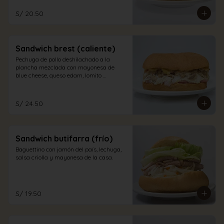
S/ 20.50
Sandwich brest (caliente)
Pechuga de pollo deshilachado a la 
plancha mezclada con mayonesa de 
blue cheese, queso edam, lomito 
ahumado, jamón inglés y champiñones 
en pan sandwich.
S/ 24.50
Sandwich butifarra (frío)
Baguettino con jamón del país, lechuga, 
salsa criolla y mayonesa de la casa.
S/ 19.50