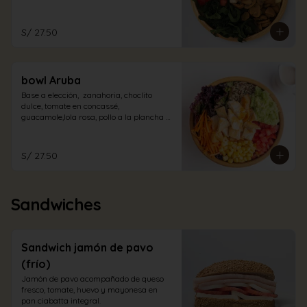
champiñones encurtidos y espinaca. Con 
aliño de la casa.
S/ 27.50
bowl Aruba
Base a elección,  zanahoria, choclito 
dulce, tomate en concassé, 
guacamole,lola rosa, pollo a la plancha 
en trozos con aliño cabo blanco.
S/ 27.50
Sandwiches
Sandwich jamón de pavo
(frío)
Jamón de pavo acompañado de queso 
fresco, tomate, huevo y mayonesa en 
pan ciabatta integral.