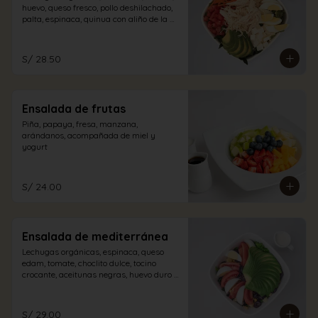
huevo, queso fresco, pollo deshilachado, 
palta, espinaca, quinua con aliño de la 
casa.
S/ 28.50
Ensalada de frutas
Piña, papaya, fresa, manzana, 
arándanos, acompañada de miel y 
yogurt
S/ 24.00
Ensalada de mediterránea
Lechugas orgánicas, espinaca, queso 
edam, tomate, choclito dulce, tocino 
crocante, aceitunas negras, huevo duro y 
palta con aliño a elección.
S/ 29.00