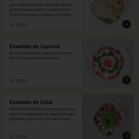
Lechugas orgánicas, pechuga de pollo 
deshilachado o pollo a la plancha en 
trozos , crotones, envueltas, con salsa 
caesar y un espolvoreo de queso 
S/ 23.50
parmesano.
Ensalada de Caprese
Queso mozzarella, tomate y albahaca 
con un toque de aceite de oliva.
S/ 20.50
Ensalada de Cobb
Pollo deshilachado, palta,quesos, tocino, 
jamón, tomate,aceituna negra, lechuga, 
espinaca, huevo con aliño de la casa.
S/ 32.00