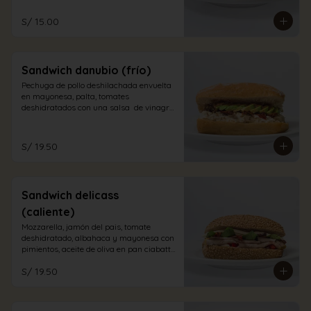
S/ 15.00
Sandwich danubio (frío)
Pechuga de pollo deshilachada envuelta 
en mayonesa, palta, tomates 
deshidratados con una salsa  de vinagre 
balsámico en pan ciabatta blanco
S/ 19.50
Sandwich delicass
(caliente)
Mozzarella, jamón del pais, tomate 
deshidratado, albahaca y mayonesa con 
pimientos, aceite de oliva en pan ciabatta 
integral.
S/ 19.50