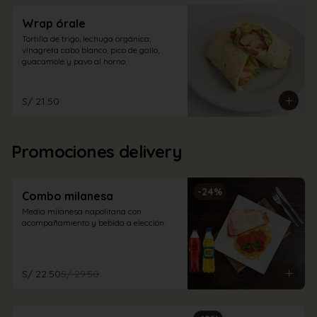
Wrap órale
Tortilla de trigo, lechuga orgánica, 
vinagreta cabo blanco, pico de gallo, 
guacamole y pavo al horno.
S/ 21.50
Promociones delivery
-
24
%
Combo milanesa
Media milanesa napolitana con 
acompañamiento y bebida a elección.
S/ 22.50
S/ 29.50