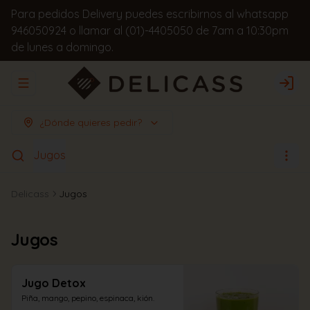
Para pedidos Delivery puedes escribirnos al whatsapp
946050924 o llamar al (01)-4405050 de 7am a 10:30pm
de lunes a domingo.
Abrir menu de navegación
Logi
¿Dónde quieres pedir?
Jugos
Delicass
Jugos
Jugos
Jugo Detox
Piña, mango, pepino, espinaca, kión.