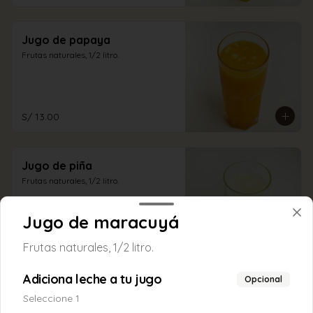
Jugo de papaya
Frutas naturales, 1/2 litro.
S/ 13.00
Jugo de piña
Frutas naturales, 1/2 litro.
Jugo de maracuyá
S/ 13.00
Frutas naturales, 1/2 litro.
Adiciona leche a tu jugo
Opcional
Seleccione 1