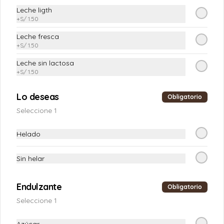
Leche ligth
+
S/ 1.50
Leche fresca
+
S/ 1.50
Leche sin lactosa
+
S/ 1.50
Conócenos
Lo deseas
Obligatorio
+51014405050
Seleccione 1
delivery@delicass.com.pe
Sucursales
Helado
Trabaja con Nosotros
Términos y condiciones
Sin helar
Política de privacidad
Endulzante
Obligatorio
Redes sociales
Seleccione 1
Instagram