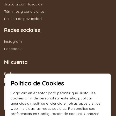
Trabaja con Nosotros
Términos y condiciones
Política de privacidad
Redes sociales
Instagram
Facebook
Mi cuenta
Pedir
Iniciar sesión
Política de Cookies
Haga clic en Aceptar para permitir que Justo use
cookies a fin de personalizar este sitio, publicar
anuncios y medir su eficiencia en otras apps y sitios
web, incluidas las redes sociales. Personalice sus
preferencias en Configuración de cookies. Conozca