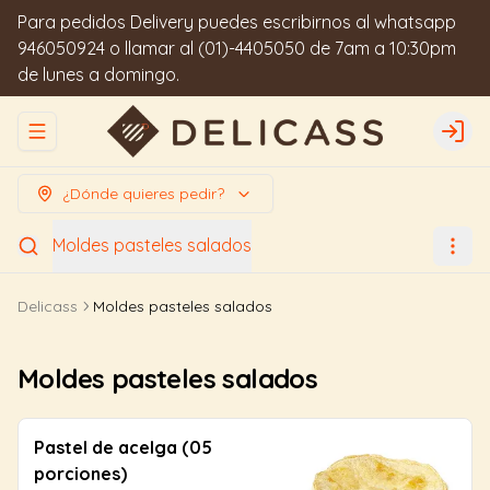
Para pedidos Delivery puedes escribirnos al whatsapp
946050924 o llamar al (01)-4405050 de 7am a 10:30pm
de lunes a domingo.
Abrir menu de navegación
Logi
¿Dónde quieres pedir?
Moldes pasteles salados
Delicass
Moldes pasteles salados
Moldes pasteles salados
Pastel de acelga (05
porciones)