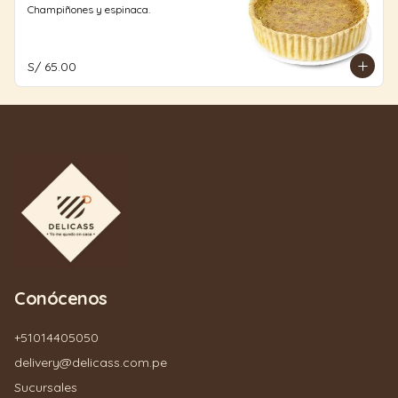
Champiñones y espinaca.
S/ 65.00
Conócenos
+51014405050
delivery@delicass.com.pe
Sucursales