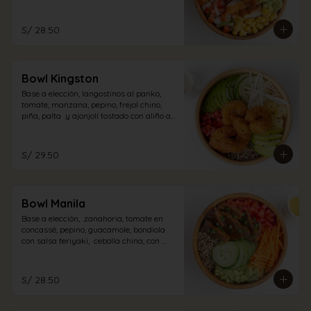
pollo con aliño acevichado.
S/ 28.50
Bowl Kingston
Base a elección, langostinos al panko,  
tomate, manzana, pepino, frejol chino, 
piña, palta  y ajonjolí tostado con aliño a 
elección.
S/ 29.50
Bowl Manila
Base a elección,  zanahoria, tomate en 
concassé, pepino, guacamole, bondiola 
con salsa teriyaki,  cebolla china, con 
aliño a elección.
S/ 28.50