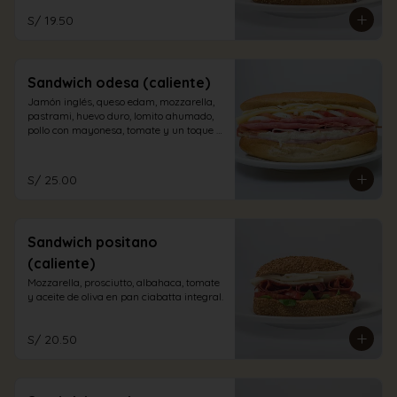
S/ 19.50
Sandwich odesa (caliente)
Jamón inglés, queso edam, mozzarella, 
pastrami, huevo duro, lomito ahumado, 
pollo con mayonesa, tomate y un toque 
de orégano en pan sandwich.
S/ 25.00
Sandwich positano
(caliente)
Mozzarella, prosciutto, albahaca, tomate 
y aceite de oliva en pan ciabatta integral.
S/ 20.50