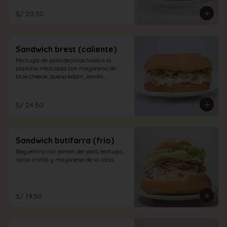
S/ 20.50
Sandwich brest (caliente)
Pechuga de pollo deshilachado a la 
plancha mezclada con mayonesa de 
blue cheese, queso edam, lomito 
ahumado, jamón inglés y champiñones 
en pan sandwich.
S/ 24.50
Sandwich butifarra (frío)
Baguettino con jamón del país, lechuga, 
salsa criolla y mayonesa de la casa.
S/ 19.50