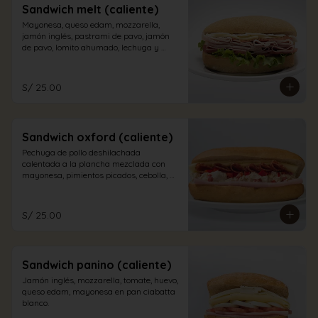
Sandwich melt (caliente)
Mayonesa, queso edam, mozzarella, 
jamón inglés, pastrami de pavo, jamón 
de pavo, lomito ahumado, lechuga y 
tomate en pan sandwich.
S/ 25.00
Sandwich oxford (caliente)
Pechuga de pollo deshilachada 
calentada a la plancha mezclada con 
mayonesa, pimientos picados, cebolla, 
salame, queso edam y jamón inglés en 
pan sándwich
S/ 25.00
Sandwich panino (caliente)
Jamón inglés, mozzarella, tomate, huevo, 
queso edam, mayonesa en pan ciabatta 
blanco.