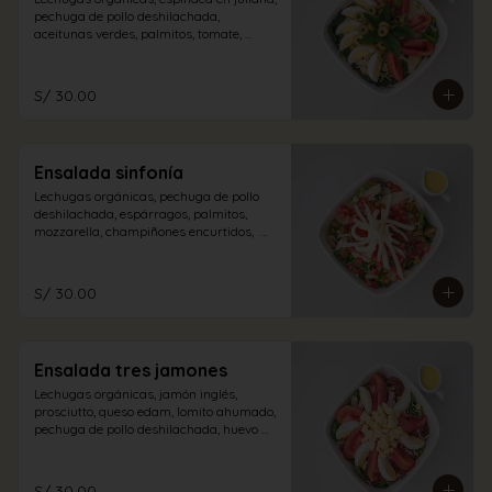
pechuga de pollo deshilachada, 
aceitunas verdes, palmitos, tomate, 
albahaca, huevo duro con aliño a 
elección.
S/ 30.00
Ensalada sinfonía
Lechugas orgánicas, pechuga de pollo 
deshilachada, espárragos, palmitos, 
mozzarella, champiñones encurtidos,  
tomate en dados con aliño a elección.
S/ 30.00
Ensalada tres jamones
Lechugas orgánicas, jamón inglés, 
prosciutto, queso edam, lomito ahumado, 
pechuga de pollo deshilachada, huevo 
duro, tomate con aliño de la casa.
S/ 30.00