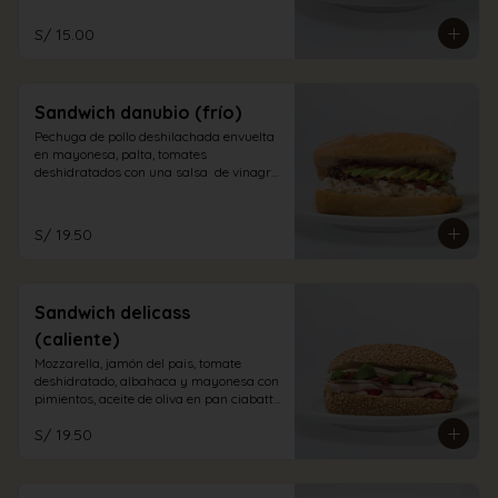
S/ 15.00
Sandwich danubio (frío)
Pechuga de pollo deshilachada envuelta 
en mayonesa, palta, tomates 
deshidratados con una salsa  de vinagre 
balsámico en pan ciabatta blanco
S/ 19.50
Sandwich delicass
(caliente)
Mozzarella, jamón del pais, tomate 
deshidratado, albahaca y mayonesa con 
pimientos, aceite de oliva en pan ciabatta 
integral.
S/ 19.50