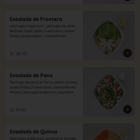
Ensalada de Frontera
Lechugas orgánicas , pechuga de pollo 
deshilachada, palta, huevo duro, queso 
fresco, queso edam, champiñones 
encurtidos con aliño de la casa.
S/ 28.00
Ensalada de Pavo
Pechuga de pavo al horno, palta, tomate, 
queso fresco, huevo duro, champiñones 
frescos, lechugas orgánicas, espinaca 
con vinagreta blanca.
S/ 31.50
Ensalada de Quinua
Lechugas orgánicas, zanahoria, tomate, 