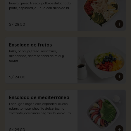
huevo, queso fresco, pollo deshilachado, 
palta, espinaca, quinua con aliño de la 
casa.
S/ 28.50
Ensalada de frutas
Piña, papaya, fresa, manzana, 
arándanos, acompañada de miel y 
yogurt
S/ 24.00
Ensalada de mediterránea
Lechugas orgánicas, espinaca, queso 
edam, tomate, choclito dulce, tocino 
crocante, aceitunas negras, huevo duro y 
palta con aliño a elección.
S/ 29.00