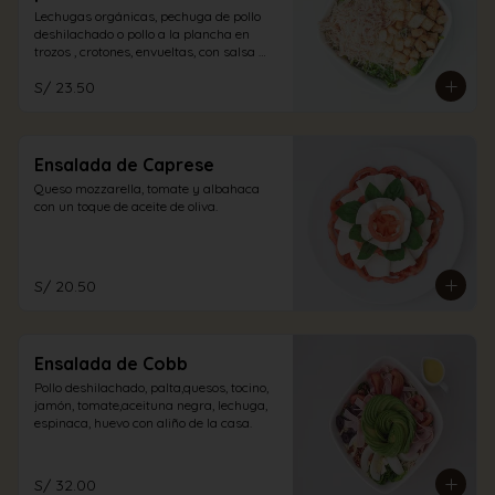
Lechugas orgánicas, pechuga de pollo 
deshilachado o pollo a la plancha en 
trozos , crotones, envueltas, con salsa 
caesar y un espolvoreo de queso 
S/ 23.50
parmesano.
Ensalada de Caprese
Queso mozzarella, tomate y albahaca 
con un toque de aceite de oliva.
S/ 20.50
Ensalada de Cobb
Pollo deshilachado, palta,quesos, tocino, 
jamón, tomate,aceituna negra, lechuga, 
espinaca, huevo con aliño de la casa.
S/ 32.00