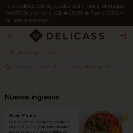
Para pedidos Delivery puedes escribirnos al whatsapp
946050924 o llamar al (01)-4405050 de 7am a 10:30pm
de lunes a domingo.
Abrir menu de navegación
Logi
¿Dónde quieres pedir?
Nuevos ingresos
Promociones delivery
Desayunos
Nuevos ingresos
Bowl Manila
Base a elección,  zanahoria, tomate en 
concassé, pepino, guacamole, bondiola 
con salsa teriyaki,  cebolla china, con 