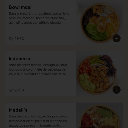
Bowl maui
Base a elección, langostinos, palta,  lolla 
rosa, col morada, holantao, durazno y 
ajonjolí tostado con aliño a elección.
S/ 29.50
Indonesia
Base de arroz blanco, lechuga, quinua 
blanca o tricolor filete de pechuga de 
pollo a la plancha en trozos con salsa 
teriyaki, lollo rosa, tomate, guacamole, 
encurtido oriental, semillas de ajonjolí, 
con vinagreta cabo blanco. (picante)
S/ 27.50
Medellín
Base de arroz blanco, lechuga, quinua 
blanca o tricolor, pollo a la plancha en 
trozos, queso edam, tomate, palta, 