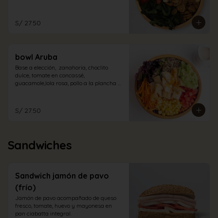
champiñones encurtidos y espinaca. Con 
aliño de la casa.
S/ 27.50
bowl Aruba
Base a elección,  zanahoria, choclito 
dulce, tomate en concassé, 
guacamole,lola rosa, pollo a la plancha 
en trozos con aliño cabo blanco.
S/ 27.50
Sandwiches
Sandwich jamón de pavo
(frío)
Jamón de pavo acompañado de queso 
fresco, tomate, huevo y mayonesa en 
pan ciabatta integral.