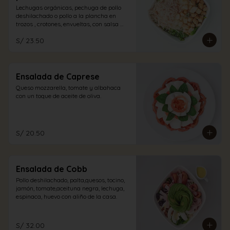
Lechugas orgánicas, pechuga de pollo 
deshilachado o pollo a la plancha en 
trozos , crotones, envueltas, con salsa 
caesar y un espolvoreo de queso 
S/ 23.50
parmesano.
Ensalada de Caprese
Queso mozzarella, tomate y albahaca 
con un toque de aceite de oliva.
S/ 20.50
Ensalada de Cobb
Pollo deshilachado, palta,quesos, tocino, 
jamón, tomate,aceituna negra, lechuga, 
espinaca, huevo con aliño de la casa.
S/ 32.00