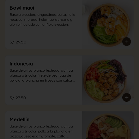
Bowl maui
Base a elección, langostinos, palta,  lolla 
rosa, col morada, holantao, durazno y 
ajonjolí tostado con aliño a elección.
S/ 29.50
Indonesia
Base de arroz blanco, lechuga, quinua 
blanca o tricolor filete de pechuga de 
pollo a la plancha en trozos con salsa 
teriyaki, lollo rosa, tomate, guacamole, 
encurtido oriental, semillas de ajonjolí, 
con vinagreta cabo blanco. (picante)
S/ 27.50
Medellín
Base de arroz blanco, lechuga, quinua 
blanca o tricolor, pollo a la plancha en 
trozos, queso edam, tomate, palta, 