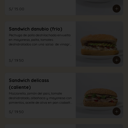
S/ 15.00
Sandwich danubio (frío)
Pechuga de pollo deshilachada envuelta 
en mayonesa, palta, tomates 
deshidratados con una salsa  de vinagre 
balsámico en pan ciabatta blanco
S/ 19.50
Sandwich delicass
(caliente)
Mozzarella, jamón del pais, tomate 
deshidratado, albahaca y mayonesa con 
pimientos, aceite de oliva en pan ciabatta 
integral.
S/ 19.50