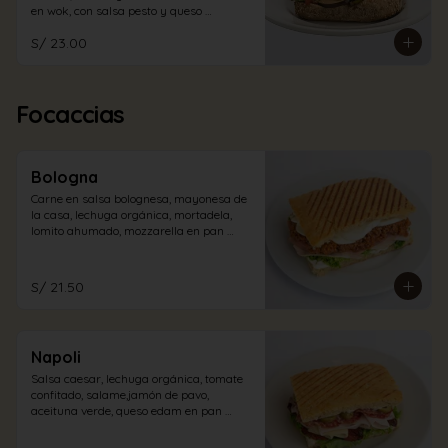
en wok, con salsa pesto y queso 
mozzarella en pan ciabatta integral.
S/ 23.00
Focaccias
Bologna
Carne en salsa bolognesa, mayonesa de 
la casa, lechuga orgánica, mortadela, 
lomito ahumado, mozzarella en pan 
focaccia.
S/ 21.50
Napoli
Salsa caesar, lechuga orgánica, tomate 
confitado, salame,jamón de pavo, 
aceituna verde, queso edam en pan 
focaccia.