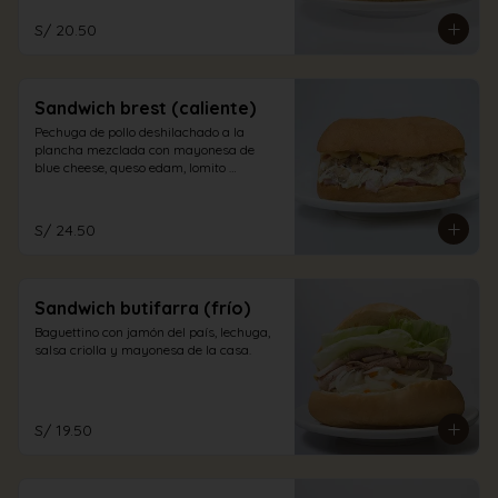
S/ 20.50
Sandwich brest (caliente)
Pechuga de pollo deshilachado a la 
plancha mezclada con mayonesa de 
blue cheese, queso edam, lomito 
ahumado, jamón inglés y champiñones 
en pan sandwich.
S/ 24.50
Sandwich butifarra (frío)
Baguettino con jamón del país, lechuga, 
salsa criolla y mayonesa de la casa.
S/ 19.50