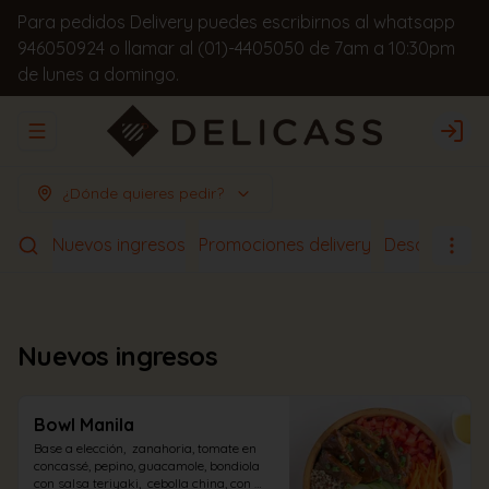
Para pedidos Delivery puedes escribirnos al whatsapp
946050924 o llamar al (01)-4405050 de 7am a 10:30pm
de lunes a domingo.
Abrir menu de navegación
Logi
¿Dónde quieres pedir?
Nuevos ingresos
Promociones delivery
Desayunos
Nuevos ingresos
Bowl Manila
Base a elección,  zanahoria, tomate en 
concassé, pepino, guacamole, bondiola 
con salsa teriyaki,  cebolla china, con 