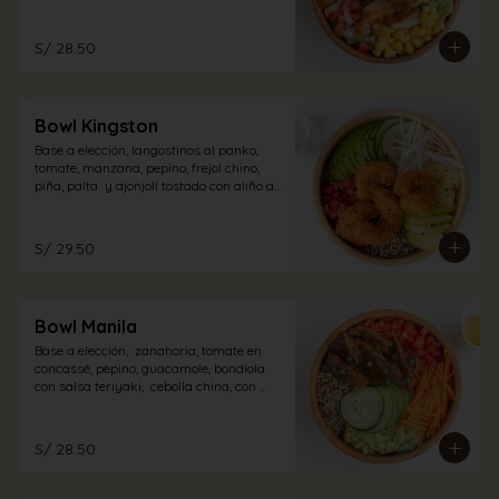
pollo con aliño acevichado.
S/ 28.50
Bowl Kingston
Base a elección, langostinos al panko,  
tomate, manzana, pepino, frejol chino, 
piña, palta  y ajonjolí tostado con aliño a 
elección.
S/ 29.50
Bowl Manila
Base a elección,  zanahoria, tomate en 
concassé, pepino, guacamole, bondiola 
con salsa teriyaki,  cebolla china, con 
aliño a elección.
S/ 28.50