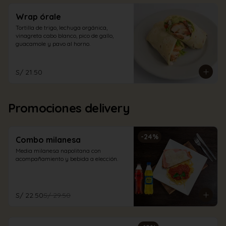
Wrap órale
Tortilla de trigo, lechuga orgánica, 
vinagreta cabo blanco, pico de gallo, 
guacamole y pavo al horno.
S/ 21.50
Promociones delivery
-
24
%
Combo milanesa
Media milanesa napolitana con 
acompañamiento y bebida a elección.
S/ 22.50
S/ 29.50