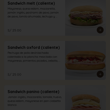
Sandwich melt (caliente)
Mayonesa, queso edam, mozzarella, 
jamón inglés, pastrami de pavo, jamón 
de pavo, lomito ahumado, lechuga y 
tomate en pan sandwich.
S/ 25.00
Sandwich oxford (caliente)
Pechuga de pollo deshilachada 
calentada a la plancha mezclada con 
mayonesa, pimientos picados, cebolla, 
salame, queso edam y jamón inglés en 
pan sándwich
S/ 25.00
Sandwich panino (caliente)
Jamón inglés, mozzarella, tomate, huevo, 
queso edam, mayonesa en pan ciabatta 
blanco.