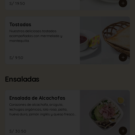
S/ 19.50
Tostadas
Nuestras deliciosas tostadas 
acompañadas con mermelada y 
mantequilla.
S/ 9.50
Ensaladas
Ensalada de Alcachofas
Corazones de alcachofa, arúgula, 
lechugas orgánicas, lola rosa, palta, 
huevo duro, jamón inglés y queso fresco 
con aliño a elección.
S/ 30.50