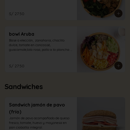
champiñones encurtidos y espinaca. Con 
aliño de la casa.
S/ 27.50
bowl Aruba
Base a elección,  zanahoria, choclito 
dulce, tomate en concassé, 
guacamole,lola rosa, pollo a la plancha 
en trozos con aliño cabo blanco.
S/ 27.50
Sandwiches
Sandwich jamón de pavo
(frío)
Jamón de pavo acompañado de queso 
fresco, tomate, huevo y mayonesa en 
pan ciabatta integral.