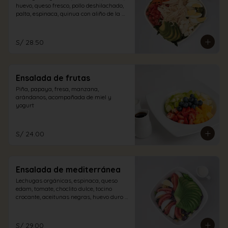
huevo, queso fresco, pollo deshilachado, 
palta, espinaca, quinua con aliño de la 
casa.
S/ 28.50
Ensalada de frutas
Piña, papaya, fresa, manzana, 
arándanos, acompañada de miel y 
yogurt
S/ 24.00
Ensalada de mediterránea
Lechugas orgánicas, espinaca, queso 
edam, tomate, choclito dulce, tocino 
crocante, aceitunas negras, huevo duro y 
palta con aliño a elección.
S/ 29.00