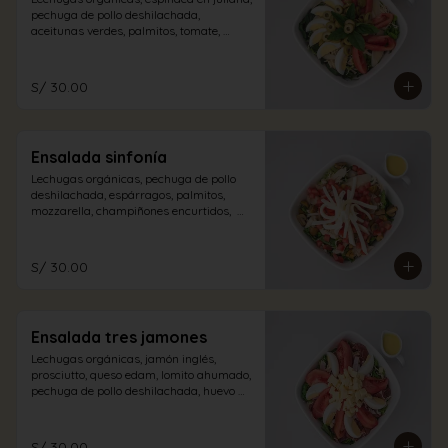
pechuga de pollo deshilachada, 
aceitunas verdes, palmitos, tomate, 
albahaca, huevo duro con aliño a 
elección.
S/ 30.00
Ensalada sinfonía
Lechugas orgánicas, pechuga de pollo 
deshilachada, espárragos, palmitos, 
mozzarella, champiñones encurtidos,  
tomate en dados con aliño a elección.
S/ 30.00
Ensalada tres jamones
Lechugas orgánicas, jamón inglés, 
prosciutto, queso edam, lomito ahumado, 
pechuga de pollo deshilachada, huevo 
duro, tomate con aliño de la casa.
S/ 30.00