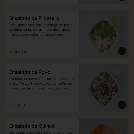
Ensalada de Frontera
Lechugas orgánicas , pechuga de pollo 
deshilachada, palta, huevo duro, queso 
fresco, queso edam, champiñones 
encurtidos con aliño de la casa.
S/ 28.00
Ensalada de Pavo
Pechuga de pavo al horno, palta, tomate, 
queso fresco, huevo duro, champiñones 
frescos, lechugas orgánicas, espinaca 
con vinagreta blanca.
S/ 31.50
Ensalada de Quinua
Lechugas orgánicas, zanahoria, tomate, 