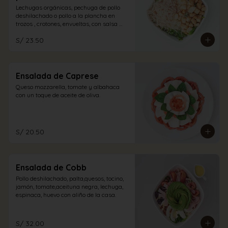
Lechugas orgánicas, pechuga de pollo 
deshilachado o pollo a la plancha en 
trozos , crotones, envueltas, con salsa 
caesar y un espolvoreo de queso 
S/ 23.50
parmesano.
Ensalada de Caprese
Queso mozzarella, tomate y albahaca 
con un toque de aceite de oliva.
S/ 20.50
Ensalada de Cobb
Pollo deshilachado, palta,quesos, tocino, 
jamón, tomate,aceituna negra, lechuga, 
espinaca, huevo con aliño de la casa.
S/ 32.00