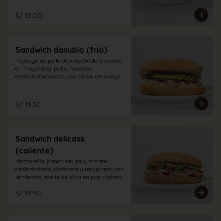
S/ 15.00
Sandwich danubio (frío)
Pechuga de pollo deshilachada envuelta 
en mayonesa, palta, tomates 
deshidratados con una salsa  de vinagre 
balsámico en pan ciabatta blanco
S/ 19.50
Sandwich delicass
(caliente)
Mozzarella, jamón del pais, tomate 
deshidratado, albahaca y mayonesa con 
pimientos, aceite de oliva en pan ciabatta 
integral.
S/ 19.50