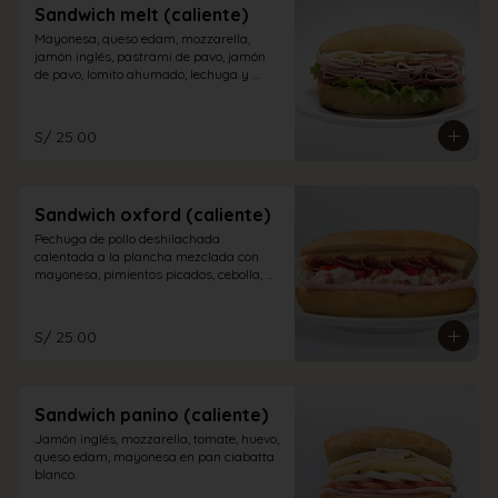
Sandwich melt (caliente)
Mayonesa, queso edam, mozzarella, 
jamón inglés, pastrami de pavo, jamón 
de pavo, lomito ahumado, lechuga y 
tomate en pan sandwich.
S/ 25.00
Sandwich oxford (caliente)
Pechuga de pollo deshilachada 
calentada a la plancha mezclada con 
mayonesa, pimientos picados, cebolla, 
salame, queso edam y jamón inglés en 
pan sándwich
S/ 25.00
Sandwich panino (caliente)
Jamón inglés, mozzarella, tomate, huevo, 
queso edam, mayonesa en pan ciabatta 
blanco.