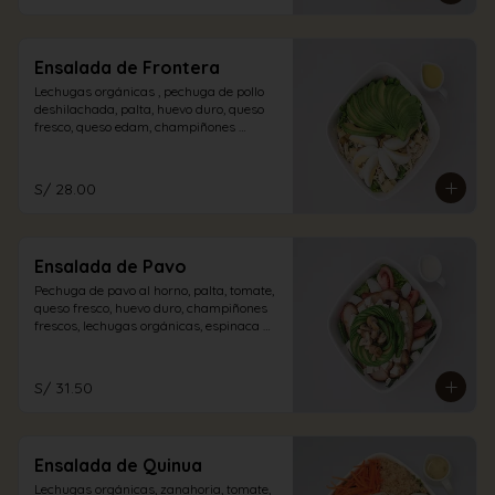
Ensalada de Frontera
Lechugas orgánicas , pechuga de pollo 
deshilachada, palta, huevo duro, queso 
fresco, queso edam, champiñones 
encurtidos con aliño de la casa.
S/ 28.00
Ensalada de Pavo
Pechuga de pavo al horno, palta, tomate, 
queso fresco, huevo duro, champiñones 
frescos, lechugas orgánicas, espinaca 
con vinagreta blanca.
S/ 31.50
Ensalada de Quinua
Lechugas orgánicas, zanahoria, tomate, 