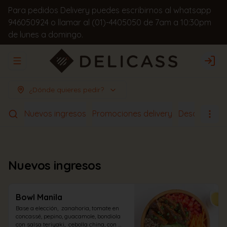
Para pedidos Delivery puedes escribirnos al whatsapp
946050924 o llamar al (01)-4405050 de 7am a 10:30pm
de lunes a domingo.
Abrir menu de navegación
Logi
¿Dónde quieres pedir?
Nuevos ingresos
Promociones delivery
Desayunos
Nuevos ingresos
Bowl Manila
Base a elección,  zanahoria, tomate en 
concassé, pepino, guacamole, bondiola 
con salsa teriyaki,  cebolla china, con 