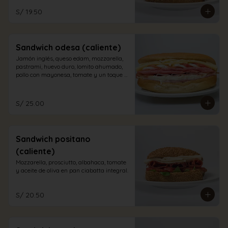
S/ 19.50
Sandwich odesa (caliente)
Jamón inglés, queso edam, mozzarella, 
pastrami, huevo duro, lomito ahumado, 
pollo con mayonesa, tomate y un toque 
de orégano en pan sandwich.
S/ 25.00
Sandwich positano
(caliente)
Mozzarella, prosciutto, albahaca, tomate 
y aceite de oliva en pan ciabatta integral.
S/ 20.50