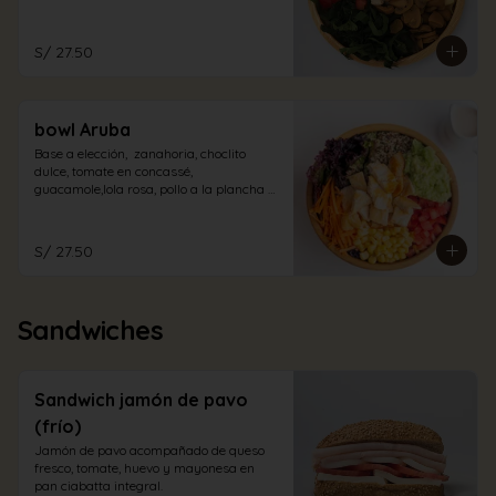
champiñones encurtidos y espinaca. Con 
aliño de la casa.
S/ 27.50
bowl Aruba
Base a elección,  zanahoria, choclito 
dulce, tomate en concassé, 
guacamole,lola rosa, pollo a la plancha 
en trozos con aliño cabo blanco.
S/ 27.50
Sandwiches
Sandwich jamón de pavo
(frío)
Jamón de pavo acompañado de queso 
fresco, tomate, huevo y mayonesa en 
pan ciabatta integral.