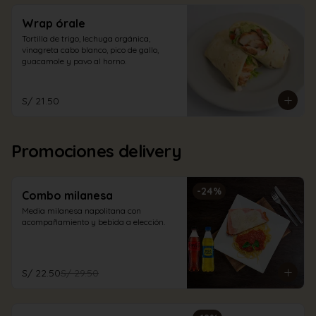
Wrap órale
Tortilla de trigo, lechuga orgánica, 
vinagreta cabo blanco, pico de gallo, 
guacamole y pavo al horno.
S/ 21.50
Promociones delivery
-
24
%
Combo milanesa
Media milanesa napolitana con 
acompañamiento y bebida a elección.
S/ 22.50
S/ 29.50