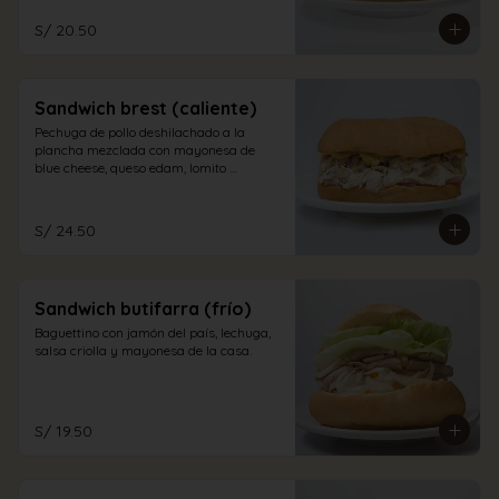
S/ 20.50
Sandwich brest (caliente)
Pechuga de pollo deshilachado a la 
plancha mezclada con mayonesa de 
blue cheese, queso edam, lomito 
ahumado, jamón inglés y champiñones 
en pan sandwich.
S/ 24.50
Sandwich butifarra (frío)
Baguettino con jamón del país, lechuga, 
salsa criolla y mayonesa de la casa.
S/ 19.50