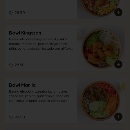
pollo con aliño acevichado.
S/ 28.50
Bowl Kingston
Base a elección, langostinos al panko,  
tomate, manzana, pepino, frejol chino, 
piña, palta  y ajonjolí tostado con aliño a 
elección.
S/ 29.50
Bowl Manila
Base a elección,  zanahoria, tomate en 
concassé, pepino, guacamole, bondiola 
con salsa teriyaki,  cebolla china, con 
aliño a elección.
S/ 28.50