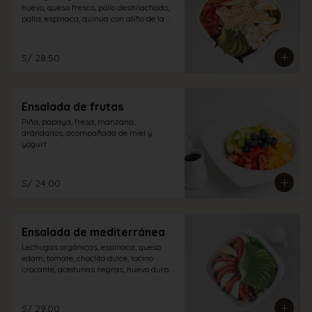
huevo, queso fresco, pollo deshilachado, 
palta, espinaca, quinua con aliño de la 
casa.
S/ 28.50
Ensalada de frutas
Piña, papaya, fresa, manzana, 
arándanos, acompañada de miel y 
yogurt
S/ 24.00
Ensalada de mediterránea
Lechugas orgánicas, espinaca, queso 
edam, tomate, choclito dulce, tocino 
crocante, aceitunas negras, huevo duro y 
palta con aliño a elección.
S/ 29.00