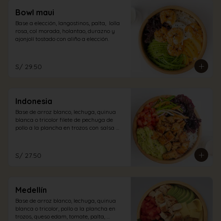
Bowl maui
Base a elección, langostinos, palta,  lolla 
rosa, col morada, holantao, durazno y 
ajonjolí tostado con aliño a elección.
S/ 29.50
Indonesia
Base de arroz blanco, lechuga, quinua 
blanca o tricolor filete de pechuga de 
pollo a la plancha en trozos con salsa 
teriyaki, lollo rosa, tomate, guacamole, 
encurtido oriental, semillas de ajonjolí, 
con vinagreta cabo blanco. (picante)
S/ 27.50
Medellín
Base de arroz blanco, lechuga, quinua 
blanca o tricolor, pollo a la plancha en 
trozos, queso edam, tomate, palta, 