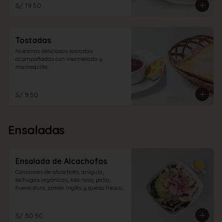
S/ 19.50
Tostadas
Nuestras deliciosas tostadas 
acompañadas con mermelada y 
mantequilla.
S/ 9.50
Ensaladas
Ensalada de Alcachofas
Corazones de alcachofa, arúgula, 
lechugas orgánicas, lola rosa, palta, 
huevo duro, jamón inglés y queso fresco 
con aliño a elección.
S/ 30.50