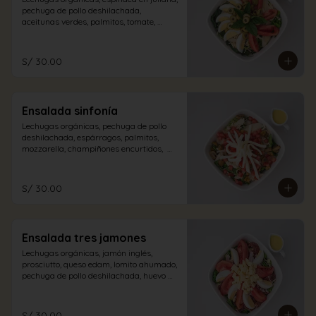
pechuga de pollo deshilachada, 
aceitunas verdes, palmitos, tomate, 
albahaca, huevo duro con aliño a 
elección.
S/ 30.00
Ensalada sinfonía
Lechugas orgánicas, pechuga de pollo 
deshilachada, espárragos, palmitos, 
mozzarella, champiñones encurtidos,  
tomate en dados con aliño a elección.
S/ 30.00
Ensalada tres jamones
Lechugas orgánicas, jamón inglés, 
prosciutto, queso edam, lomito ahumado, 
pechuga de pollo deshilachada, huevo 
duro, tomate con aliño de la casa.
S/ 30.00