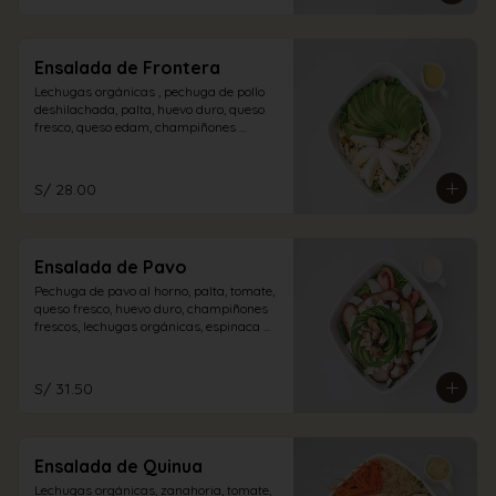
Ensalada de Frontera
Lechugas orgánicas , pechuga de pollo 
deshilachada, palta, huevo duro, queso 
fresco, queso edam, champiñones 
encurtidos con aliño de la casa.
S/ 28.00
Ensalada de Pavo
Pechuga de pavo al horno, palta, tomate, 
queso fresco, huevo duro, champiñones 
frescos, lechugas orgánicas, espinaca 
con vinagreta blanca.
S/ 31.50
Ensalada de Quinua
Lechugas orgánicas, zanahoria, tomate, 