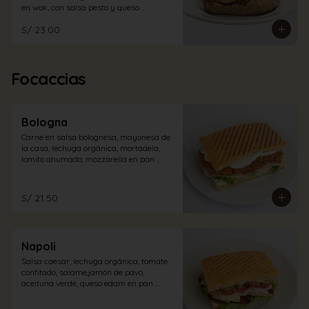
en wok, con salsa pesto y queso 
mozzarella en pan ciabatta integral.
S/ 23.00
Focaccias
Bologna
Carne en salsa bolognesa, mayonesa de 
la casa, lechuga orgánica, mortadela, 
lomito ahumado, mozzarella en pan 
focaccia.
S/ 21.50
Napoli
Salsa caesar, lechuga orgánica, tomate 
confitado, salame,jamón de pavo, 
aceituna verde, queso edam en pan 
focaccia.