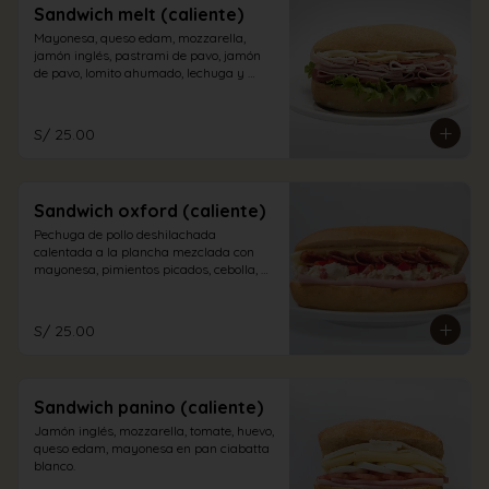
Sandwich melt (caliente)
Mayonesa, queso edam, mozzarella, 
jamón inglés, pastrami de pavo, jamón 
de pavo, lomito ahumado, lechuga y 
tomate en pan sandwich.
S/ 25.00
Sandwich oxford (caliente)
Pechuga de pollo deshilachada 
calentada a la plancha mezclada con 
mayonesa, pimientos picados, cebolla, 
salame, queso edam y jamón inglés en 
pan sándwich
S/ 25.00
Sandwich panino (caliente)
Jamón inglés, mozzarella, tomate, huevo, 
queso edam, mayonesa en pan ciabatta 
blanco.