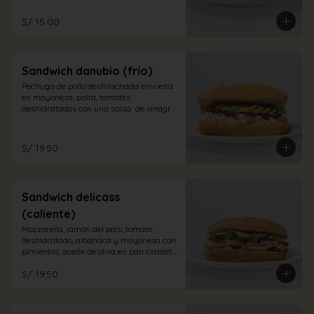
S/ 15.00
Sandwich danubio (frío)
Pechuga de pollo deshilachada envuelta 
en mayonesa, palta, tomates 
deshidratados con una salsa  de vinagre 
balsámico en pan ciabatta blanco
S/ 19.50
Sandwich delicass
(caliente)
Mozzarella, jamón del pais, tomate 
deshidratado, albahaca y mayonesa con 
pimientos, aceite de oliva en pan ciabatta 
integral.
S/ 19.50