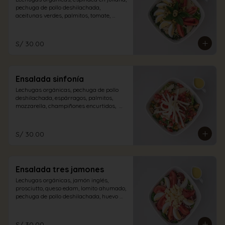
pechuga de pollo deshilachada, 
aceitunas verdes, palmitos, tomate, 
albahaca, huevo duro con aliño a 
elección.
S/ 30.00
Ensalada sinfonía
Lechugas orgánicas, pechuga de pollo 
deshilachada, espárragos, palmitos, 
mozzarella, champiñones encurtidos,  
tomate en dados con aliño a elección.
S/ 30.00
Ensalada tres jamones
Lechugas orgánicas, jamón inglés, 
prosciutto, queso edam, lomito ahumado, 
pechuga de pollo deshilachada, huevo 
duro, tomate con aliño de la casa.
S/ 30.00