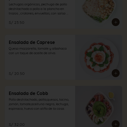
Lechugas orgánicas, pechuga de pollo 
deshilachado o pollo a la plancha en 
trozos , crotones, envueltas, con salsa 
caesar y un espolvoreo de queso 
S/ 23.50
parmesano.
Ensalada de Caprese
Queso mozzarella, tomate y albahaca 
con un toque de aceite de oliva.
S/ 20.50
Ensalada de Cobb
Pollo deshilachado, palta,quesos, tocino, 
jamón, tomate,aceituna negra, lechuga, 
espinaca, huevo con aliño de la casa.
S/ 32.00