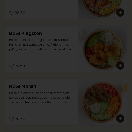
pollo con aliño acevichado.
S/ 28.50
Bowl Kingston
Base a elección, langostinos al panko,  
tomate, manzana, pepino, frejol chino, 
piña, palta  y ajonjolí tostado con aliño a 
elección.
S/ 29.50
Bowl Manila
Base a elección,  zanahoria, tomate en 
concassé, pepino, guacamole, bondiola 
con salsa teriyaki,  cebolla china, con 
aliño a elección.
S/ 28.50