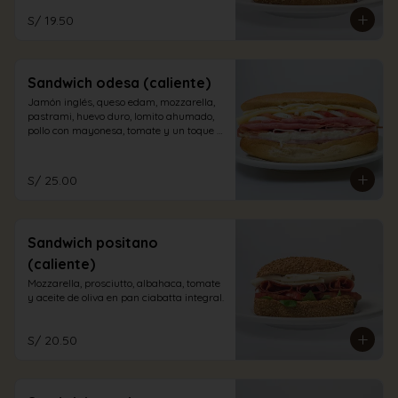
S/ 19.50
Sandwich odesa (caliente)
Jamón inglés, queso edam, mozzarella, 
pastrami, huevo duro, lomito ahumado, 
pollo con mayonesa, tomate y un toque 
de orégano en pan sandwich.
S/ 25.00
Sandwich positano
(caliente)
Mozzarella, prosciutto, albahaca, tomate 
y aceite de oliva en pan ciabatta integral.
S/ 20.50