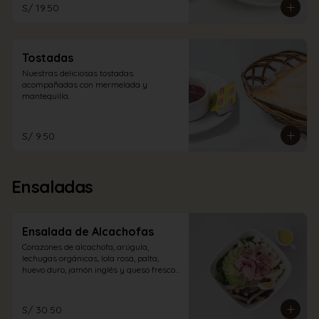
S/ 19.50
Tostadas
Nuestras deliciosas tostadas 
acompañadas con mermelada y 
mantequilla.
S/ 9.50
Ensaladas
Ensalada de Alcachofas
Corazones de alcachofa, arúgula, 
lechugas orgánicas, lola rosa, palta, 
huevo duro, jamón inglés y queso fresco 
con aliño a elección.
S/ 30.50