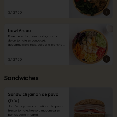
champiñones encurtidos y espinaca. Con 
aliño de la casa.
S/ 27.50
bowl Aruba
Base a elección,  zanahoria, choclito 
dulce, tomate en concassé, 
guacamole,lola rosa, pollo a la plancha 
en trozos con aliño cabo blanco.
S/ 27.50
Sandwiches
Sandwich jamón de pavo
(frío)
Jamón de pavo acompañado de queso 
fresco, tomate, huevo y mayonesa en 
pan ciabatta integral.