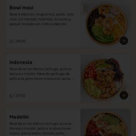
Bowl maui
Base a elección, langostinos, palta,  lolla 
rosa, col morada, holantao, durazno y 
ajonjolí tostado con aliño a elección.
S/ 29.50
Indonesia
Base de arroz blanco, lechuga, quinua 
blanca o tricolor filete de pechuga de 
pollo a la plancha en trozos con salsa 
teriyaki, lollo rosa, tomate, guacamole, 
encurtido oriental, semillas de ajonjolí, 
con vinagreta cabo blanco. (picante)
S/ 27.50
Medellín
Base de arroz blanco, lechuga, quinua 
blanca o tricolor, pollo a la plancha en 
trozos, queso edam, tomate, palta, 