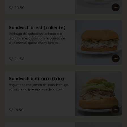
S/ 20.50
Sandwich brest (caliente)
Pechuga de pollo deshilachado a la 
plancha mezclada con mayonesa de 
blue cheese, queso edam, lomito 
ahumado, jamón inglés y champiñones 
en pan sandwich.
S/ 24.50
Sandwich butifarra (frío)
Baguettino con jamón del país, lechuga, 
salsa criolla y mayonesa de la casa.
S/ 19.50