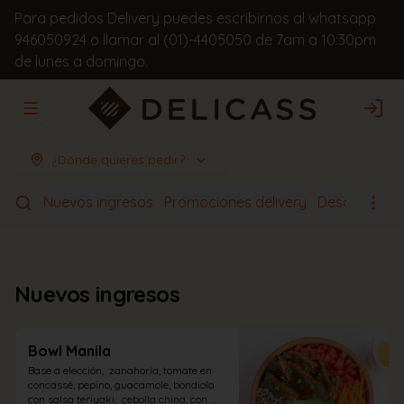
Para pedidos Delivery puedes escribirnos al whatsapp
946050924 o llamar al (01)-4405050 de 7am a 10:30pm
de lunes a domingo.
Abrir menu de navegación
Logi
¿Dónde quieres pedir?
Nuevos ingresos
Promociones delivery
Desayunos
Nuevos ingresos
Bowl Manila
Base a elección,  zanahoria, tomate en 
concassé, pepino, guacamole, bondiola 
con salsa teriyaki,  cebolla china, con 