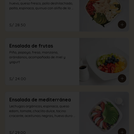
huevo, queso fresco, pollo deshilachado, 
palta, espinaca, quinua con aliño de la 
casa.
S/ 28.50
Ensalada de frutas
Piña, papaya, fresa, manzana, 
arándanos, acompañada de miel y 
yogurt
S/ 24.00
Ensalada de mediterránea
Lechugas orgánicas, espinaca, queso 
edam, tomate, choclito dulce, tocino 
crocante, aceitunas negras, huevo duro y 
palta con aliño a elección.
S/ 29.00