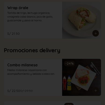
Wrap órale
Tortilla de trigo, lechuga orgánica, 
vinagreta cabo blanco, pico de gallo, 
guacamole y pavo al horno.
S/ 21.50
Promociones delivery
-
24
%
Combo milanesa
Media milanesa napolitana con 
acompañamiento y bebida a elección.
S/ 22.50
S/ 29.50