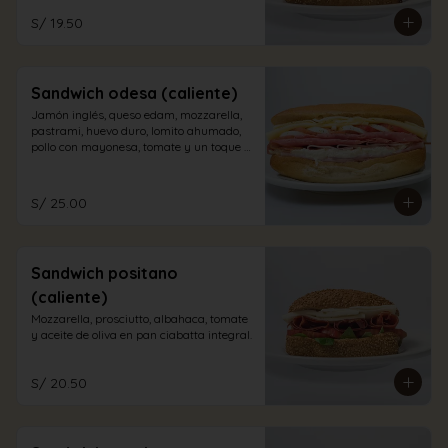
S/ 19.50
Sandwich odesa (caliente)
Jamón inglés, queso edam, mozzarella, 
pastrami, huevo duro, lomito ahumado, 
pollo con mayonesa, tomate y un toque 
de orégano en pan sandwich.
S/ 25.00
Sandwich positano
(caliente)
Mozzarella, prosciutto, albahaca, tomate 
y aceite de oliva en pan ciabatta integral.
S/ 20.50