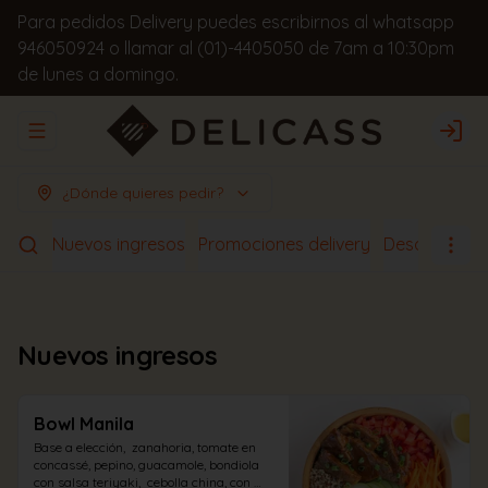
Para pedidos Delivery puedes escribirnos al whatsapp
946050924 o llamar al (01)-4405050 de 7am a 10:30pm
de lunes a domingo.
Abrir menu de navegación
Logi
¿Dónde quieres pedir?
Nuevos ingresos
Promociones delivery
Desayunos
Nuevos ingresos
Bowl Manila
Base a elección,  zanahoria, tomate en 
concassé, pepino, guacamole, bondiola 
con salsa teriyaki,  cebolla china, con 