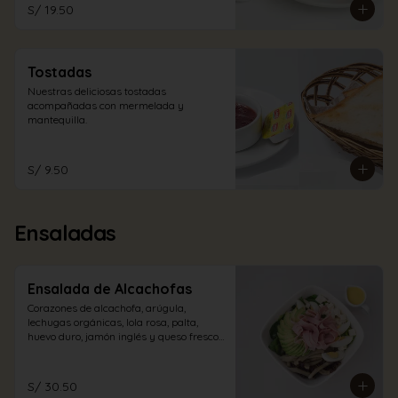
S/ 19.50
Tostadas
Nuestras deliciosas tostadas 
acompañadas con mermelada y 
mantequilla.
S/ 9.50
Ensaladas
Ensalada de Alcachofas
Corazones de alcachofa, arúgula, 
lechugas orgánicas, lola rosa, palta, 
huevo duro, jamón inglés y queso fresco 
con aliño a elección.
S/ 30.50