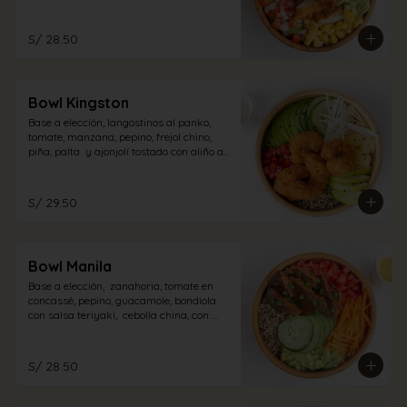
pollo con aliño acevichado.
S/ 28.50
Bowl Kingston
Base a elección, langostinos al panko,  
tomate, manzana, pepino, frejol chino, 
piña, palta  y ajonjolí tostado con aliño a 
elección.
S/ 29.50
Bowl Manila
Base a elección,  zanahoria, tomate en 
concassé, pepino, guacamole, bondiola 
con salsa teriyaki,  cebolla china, con 
aliño a elección.
S/ 28.50