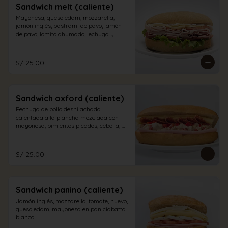
Sandwich melt (caliente)
Mayonesa, queso edam, mozzarella, 
jamón inglés, pastrami de pavo, jamón 
de pavo, lomito ahumado, lechuga y 
tomate en pan sandwich.
S/ 25.00
Sandwich oxford (caliente)
Pechuga de pollo deshilachada 
calentada a la plancha mezclada con 
mayonesa, pimientos picados, cebolla, 
salame, queso edam y jamón inglés en 
pan sándwich
S/ 25.00
Sandwich panino (caliente)
Jamón inglés, mozzarella, tomate, huevo, 
queso edam, mayonesa en pan ciabatta 
blanco.