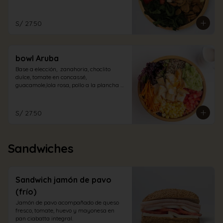
champiñones encurtidos y espinaca. Con 
aliño de la casa.
S/ 27.50
bowl Aruba
Base a elección,  zanahoria, choclito 
dulce, tomate en concassé, 
guacamole,lola rosa, pollo a la plancha 
en trozos con aliño cabo blanco.
S/ 27.50
Sandwiches
Sandwich jamón de pavo
(frío)
Jamón de pavo acompañado de queso 
fresco, tomate, huevo y mayonesa en 
pan ciabatta integral.