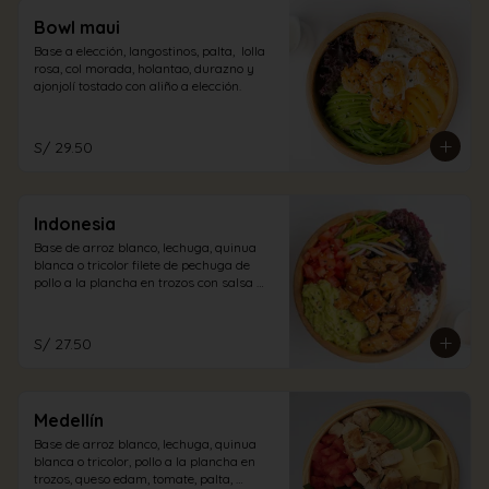
Bowl maui
Base a elección, langostinos, palta,  lolla 
rosa, col morada, holantao, durazno y 
ajonjolí tostado con aliño a elección.
S/ 29.50
Indonesia
Base de arroz blanco, lechuga, quinua 
blanca o tricolor filete de pechuga de 
pollo a la plancha en trozos con salsa 
teriyaki, lollo rosa, tomate, guacamole, 
encurtido oriental, semillas de ajonjolí, 
con vinagreta cabo blanco. (picante)
S/ 27.50
Medellín
Base de arroz blanco, lechuga, quinua 
blanca o tricolor, pollo a la plancha en 
trozos, queso edam, tomate, palta, 