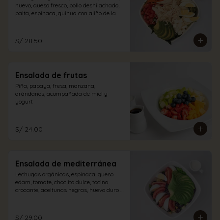
huevo, queso fresco, pollo deshilachado, 
palta, espinaca, quinua con aliño de la 
casa.
S/ 28.50
Ensalada de frutas
Piña, papaya, fresa, manzana, 
arándanos, acompañada de miel y 
yogurt
S/ 24.00
Ensalada de mediterránea
Lechugas orgánicas, espinaca, queso 
edam, tomate, choclito dulce, tocino 
crocante, aceitunas negras, huevo duro y 
palta con aliño a elección.
S/ 29.00