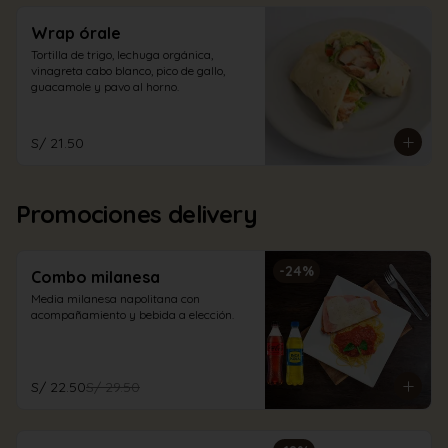
Wrap órale
Tortilla de trigo, lechuga orgánica, 
vinagreta cabo blanco, pico de gallo, 
guacamole y pavo al horno.
S/ 21.50
Promociones delivery
-
24
%
Combo milanesa
Media milanesa napolitana con 
acompañamiento y bebida a elección.
S/ 22.50
S/ 29.50