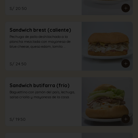
S/ 20.50
Sandwich brest (caliente)
Pechuga de pollo deshilachado a la 
plancha mezclada con mayonesa de 
blue cheese, queso edam, lomito 
ahumado, jamón inglés y champiñones 
en pan sandwich.
S/ 24.50
Sandwich butifarra (frío)
Baguettino con jamón del país, lechuga, 
salsa criolla y mayonesa de la casa.
S/ 19.50