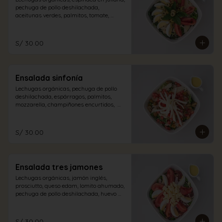
pechuga de pollo deshilachada, 
aceitunas verdes, palmitos, tomate, 
albahaca, huevo duro con aliño a 
elección.
S/ 30.00
Ensalada sinfonía
Lechugas orgánicas, pechuga de pollo 
deshilachada, espárragos, palmitos, 
mozzarella, champiñones encurtidos,  
tomate en dados con aliño a elección.
S/ 30.00
Ensalada tres jamones
Lechugas orgánicas, jamón inglés, 
prosciutto, queso edam, lomito ahumado, 
pechuga de pollo deshilachada, huevo 
duro, tomate con aliño de la casa.
S/ 30.00