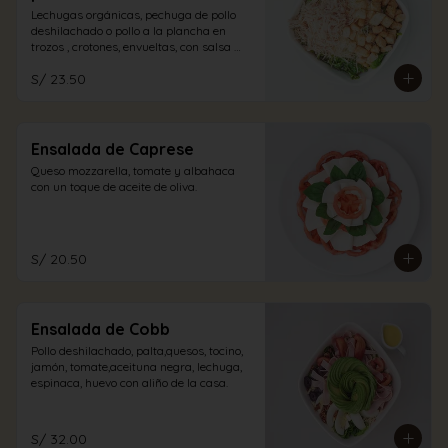
Lechugas orgánicas, pechuga de pollo 
deshilachado o pollo a la plancha en 
trozos , crotones, envueltas, con salsa 
caesar y un espolvoreo de queso 
S/ 23.50
parmesano.
Ensalada de Caprese
Queso mozzarella, tomate y albahaca 
con un toque de aceite de oliva.
S/ 20.50
Ensalada de Cobb
Pollo deshilachado, palta,quesos, tocino, 
jamón, tomate,aceituna negra, lechuga, 
espinaca, huevo con aliño de la casa.
S/ 32.00