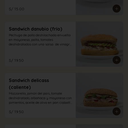
S/ 15.00
Sandwich danubio (frío)
Pechuga de pollo deshilachada envuelta 
en mayonesa, palta, tomates 
deshidratados con una salsa  de vinagre 
balsámico en pan ciabatta blanco
S/ 19.50
Sandwich delicass
(caliente)
Mozzarella, jamón del pais, tomate 
deshidratado, albahaca y mayonesa con 
pimientos, aceite de oliva en pan ciabatta 
integral.
S/ 19.50