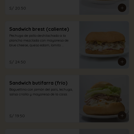
S/ 20.50
Sandwich brest (caliente)
Pechuga de pollo deshilachado a la 
plancha mezclada con mayonesa de 
blue cheese, queso edam, lomito 
ahumado, jamón inglés y champiñones 
en pan sandwich.
S/ 24.50
Sandwich butifarra (frío)
Baguettino con jamón del país, lechuga, 
salsa criolla y mayonesa de la casa.
S/ 19.50