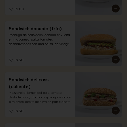
S/ 15.00
Sandwich danubio (frío)
Pechuga de pollo deshilachada envuelta 
en mayonesa, palta, tomates 
deshidratados con una salsa  de vinagre 
balsámico en pan ciabatta blanco
S/ 19.50
Sandwich delicass
(caliente)
Mozzarella, jamón del pais, tomate 
deshidratado, albahaca y mayonesa con 
pimientos, aceite de oliva en pan ciabatta 
integral.
S/ 19.50