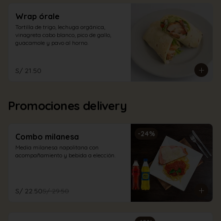
Wrap órale
Tortilla de trigo, lechuga orgánica, 
vinagreta cabo blanco, pico de gallo, 
guacamole y pavo al horno.
S/ 21.50
Promociones delivery
-
24
%
Combo milanesa
Media milanesa napolitana con 
acompañamiento y bebida a elección.
S/ 22.50
S/ 29.50