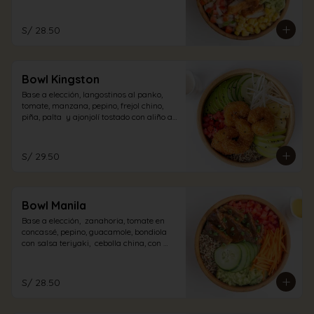
pollo con aliño acevichado.
S/ 28.50
Bowl Kingston
Base a elección, langostinos al panko,  
tomate, manzana, pepino, frejol chino, 
piña, palta  y ajonjolí tostado con aliño a 
elección.
S/ 29.50
Bowl Manila
Base a elección,  zanahoria, tomate en 
concassé, pepino, guacamole, bondiola 
con salsa teriyaki,  cebolla china, con 
aliño a elección.
S/ 28.50