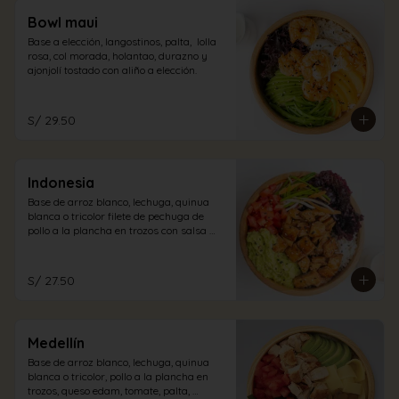
Bowl maui
Base a elección, langostinos, palta,  lolla 
rosa, col morada, holantao, durazno y 
ajonjolí tostado con aliño a elección.
S/ 29.50
Indonesia
Base de arroz blanco, lechuga, quinua 
blanca o tricolor filete de pechuga de 
pollo a la plancha en trozos con salsa 
teriyaki, lollo rosa, tomate, guacamole, 
encurtido oriental, semillas de ajonjolí, 
con vinagreta cabo blanco. (picante)
S/ 27.50
Medellín
Base de arroz blanco, lechuga, quinua 
blanca o tricolor, pollo a la plancha en 
trozos, queso edam, tomate, palta, 