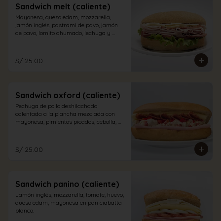
Sandwich melt (caliente)
Mayonesa, queso edam, mozzarella, 
jamón inglés, pastrami de pavo, jamón 
de pavo, lomito ahumado, lechuga y 
tomate en pan sandwich.
S/ 25.00
Sandwich oxford (caliente)
Pechuga de pollo deshilachada 
calentada a la plancha mezclada con 
mayonesa, pimientos picados, cebolla, 
salame, queso edam y jamón inglés en 
pan sándwich
S/ 25.00
Sandwich panino (caliente)
Jamón inglés, mozzarella, tomate, huevo, 
queso edam, mayonesa en pan ciabatta 
blanco.