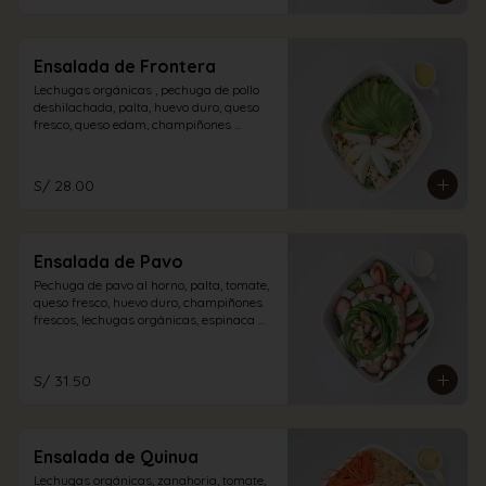
Ensalada de Frontera
Lechugas orgánicas , pechuga de pollo 
deshilachada, palta, huevo duro, queso 
fresco, queso edam, champiñones 
encurtidos con aliño de la casa.
S/ 28.00
Ensalada de Pavo
Pechuga de pavo al horno, palta, tomate, 
queso fresco, huevo duro, champiñones 
frescos, lechugas orgánicas, espinaca 
con vinagreta blanca.
S/ 31.50
Ensalada de Quinua
Lechugas orgánicas, zanahoria, tomate, 