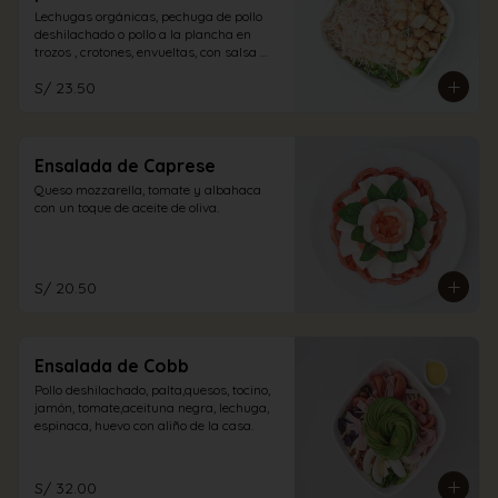
Lechugas orgánicas, pechuga de pollo 
deshilachado o pollo a la plancha en 
trozos , crotones, envueltas, con salsa 
caesar y un espolvoreo de queso 
S/ 23.50
parmesano.
Ensalada de Caprese
Queso mozzarella, tomate y albahaca 
con un toque de aceite de oliva.
S/ 20.50
Ensalada de Cobb
Pollo deshilachado, palta,quesos, tocino, 
jamón, tomate,aceituna negra, lechuga, 
espinaca, huevo con aliño de la casa.
S/ 32.00