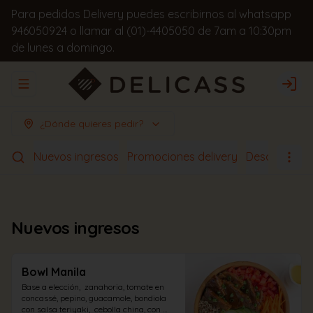
Para pedidos Delivery puedes escribirnos al whatsapp
946050924 o llamar al (01)-4405050 de 7am a 10:30pm
de lunes a domingo.
Abrir menu de navegación
Logi
¿Dónde quieres pedir?
Nuevos ingresos
Promociones delivery
Desayunos
Nuevos ingresos
Bowl Manila
Base a elección,  zanahoria, tomate en 
concassé, pepino, guacamole, bondiola 
con salsa teriyaki,  cebolla china, con 