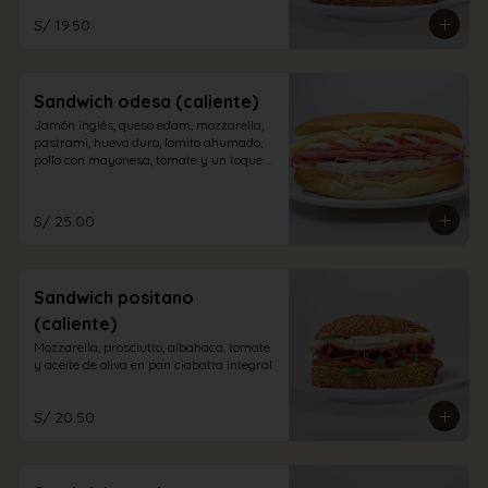
S/ 19.50
Sandwich odesa (caliente)
Jamón inglés, queso edam, mozzarella, 
pastrami, huevo duro, lomito ahumado, 
pollo con mayonesa, tomate y un toque 
de orégano en pan sandwich.
S/ 25.00
Sandwich positano
(caliente)
Mozzarella, prosciutto, albahaca, tomate 
y aceite de oliva en pan ciabatta integral.
S/ 20.50