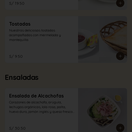
S/ 19.50
Tostadas
Nuestras deliciosas tostadas 
acompañadas con mermelada y 
mantequilla.
S/ 9.50
Ensaladas
Ensalada de Alcachofas
Corazones de alcachofa, arúgula, 
lechugas orgánicas, lola rosa, palta, 
huevo duro, jamón inglés y queso fresco 
con aliño a elección.
S/ 30.50