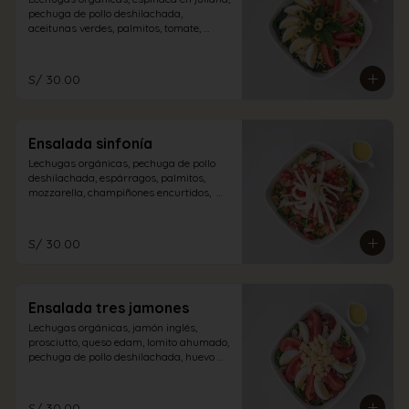
pechuga de pollo deshilachada, 
aceitunas verdes, palmitos, tomate, 
albahaca, huevo duro con aliño a 
elección.
S/ 30.00
Ensalada sinfonía
Lechugas orgánicas, pechuga de pollo 
deshilachada, espárragos, palmitos, 
mozzarella, champiñones encurtidos,  
tomate en dados con aliño a elección.
S/ 30.00
Ensalada tres jamones
Lechugas orgánicas, jamón inglés, 
prosciutto, queso edam, lomito ahumado, 
pechuga de pollo deshilachada, huevo 
duro, tomate con aliño de la casa.
S/ 30.00