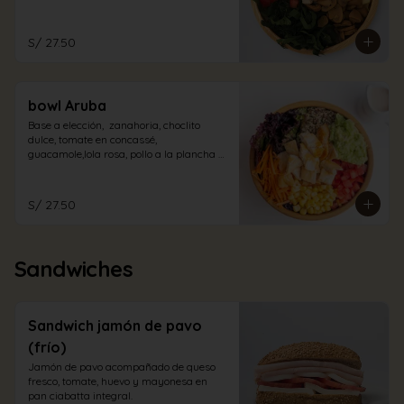
champiñones encurtidos y espinaca. Con 
aliño de la casa.
S/ 27.50
bowl Aruba
Base a elección,  zanahoria, choclito 
dulce, tomate en concassé, 
guacamole,lola rosa, pollo a la plancha 
en trozos con aliño cabo blanco.
S/ 27.50
Sandwiches
Sandwich jamón de pavo
(frío)
Jamón de pavo acompañado de queso 
fresco, tomate, huevo y mayonesa en 
pan ciabatta integral.