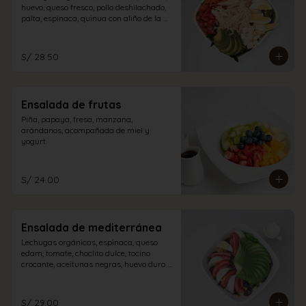
huevo, queso fresco, pollo deshilachado, 
palta, espinaca, quinua con aliño de la 
casa.
S/ 28.50
Ensalada de frutas
Piña, papaya, fresa, manzana, 
arándanos, acompañada de miel y 
yogurt
S/ 24.00
Ensalada de mediterránea
Lechugas orgánicas, espinaca, queso 
edam, tomate, choclito dulce, tocino 
crocante, aceitunas negras, huevo duro y 
palta con aliño a elección.
S/ 29.00