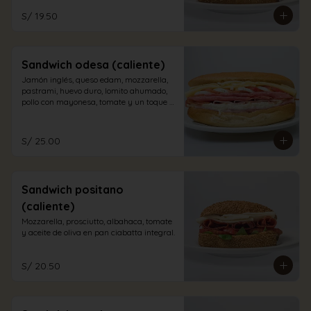
S/ 19.50
Sandwich odesa (caliente)
Jamón inglés, queso edam, mozzarella, 
pastrami, huevo duro, lomito ahumado, 
pollo con mayonesa, tomate y un toque 
de orégano en pan sandwich.
S/ 25.00
Sandwich positano
(caliente)
Mozzarella, prosciutto, albahaca, tomate 
y aceite de oliva en pan ciabatta integral.
S/ 20.50