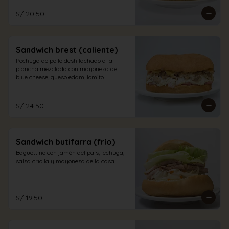
S/ 20.50
Sandwich brest (caliente)
Pechuga de pollo deshilachado a la 
plancha mezclada con mayonesa de 
blue cheese, queso edam, lomito 
ahumado, jamón inglés y champiñones 
en pan sandwich.
S/ 24.50
Sandwich butifarra (frío)
Baguettino con jamón del país, lechuga, 
salsa criolla y mayonesa de la casa.
S/ 19.50