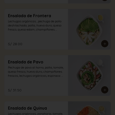
Ensalada de Frontera
Lechugas orgánicas , pechuga de pollo 
deshilachada, palta, huevo duro, queso 
fresco, queso edam, champiñones 
encurtidos con aliño de la casa.
S/ 28.00
Ensalada de Pavo
Pechuga de pavo al horno, palta, tomate, 
queso fresco, huevo duro, champiñones 
frescos, lechugas orgánicas, espinaca 
con vinagreta blanca.
S/ 31.50
Ensalada de Quinua
Lechugas orgánicas, zanahoria, tomate, 