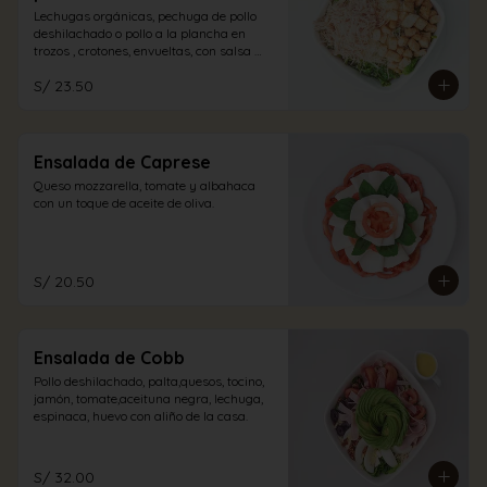
Lechugas orgánicas, pechuga de pollo 
deshilachado o pollo a la plancha en 
trozos , crotones, envueltas, con salsa 
caesar y un espolvoreo de queso 
S/ 23.50
parmesano.
Ensalada de Caprese
Queso mozzarella, tomate y albahaca 
con un toque de aceite de oliva.
S/ 20.50
Ensalada de Cobb
Pollo deshilachado, palta,quesos, tocino, 
jamón, tomate,aceituna negra, lechuga, 
espinaca, huevo con aliño de la casa.
S/ 32.00