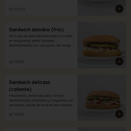
S/ 15.00
Sandwich danubio (frío)
Pechuga de pollo deshilachada envuelta 
en mayonesa, palta, tomates 
deshidratados con una salsa  de vinagre 
balsámico en pan ciabatta blanco
S/ 19.50
Sandwich delicass
(caliente)
Mozzarella, jamón del pais, tomate 
deshidratado, albahaca y mayonesa con 
pimientos, aceite de oliva en pan ciabatta 
integral.
S/ 19.50