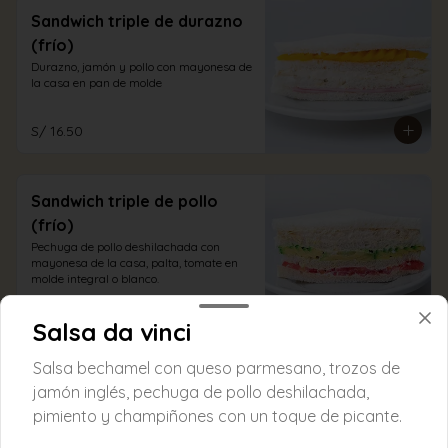
Sandwich triple de durazno
(frío)
Durazno, jamón y pollo con mayonesa de 
la casa en pan de molde
S/ 16.50
Sandwich triple de pollo
(frío)
Pechuga de pollo deshilachada con 
mayonesa de la casa, palta, tomate en 
molde integral o blanco.
S/ 16.50
Salsa da vinci
Salsa bechamel con queso parmesano, trozos de
Sandwich vegetariano
jamón inglés, pechuga de pollo deshilachada,
(caliente)
pimiento y champiñones con un toque de picante.
Zucchini, berenjena, champiñones 
frescos, cebolla y tomate todo salteado 