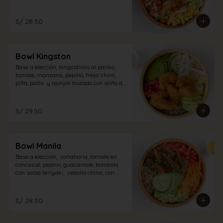
pollo con aliño acevichado.
S/ 28.50
Bowl Kingston
Base a elección, langostinos al panko,  
tomate, manzana, pepino, frejol chino, 
piña, palta  y ajonjolí tostado con aliño a 
elección.
S/ 29.50
Bowl Manila
Base a elección,  zanahoria, tomate en 
concassé, pepino, guacamole, bondiola 
con salsa teriyaki,  cebolla china, con 
aliño a elección.
S/ 28.50