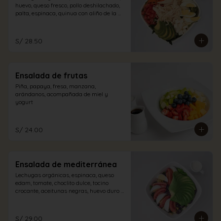
huevo, queso fresco, pollo deshilachado, 
palta, espinaca, quinua con aliño de la 
casa.
S/ 28.50
Ensalada de frutas
Piña, papaya, fresa, manzana, 
arándanos, acompañada de miel y 
yogurt
S/ 24.00
Ensalada de mediterránea
Lechugas orgánicas, espinaca, queso 
edam, tomate, choclito dulce, tocino 
crocante, aceitunas negras, huevo duro y 
palta con aliño a elección.
S/ 29.00