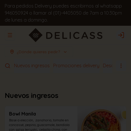
Para pedidos Delivery puedes escribirnos al whatsapp
946050924 o llamar al (01)-4405050 de 7am a 10:30pm
de lunes a domingo.
Abrir menu de navegación
Logi
¿Dónde quieres pedir?
Nuevos ingresos
Promociones delivery
Desayunos
Nuevos ingresos
Bowl Manila
Base a elección,  zanahoria, tomate en 
concassé, pepino, guacamole, bondiola 
con salsa teriyaki,  cebolla china, con 