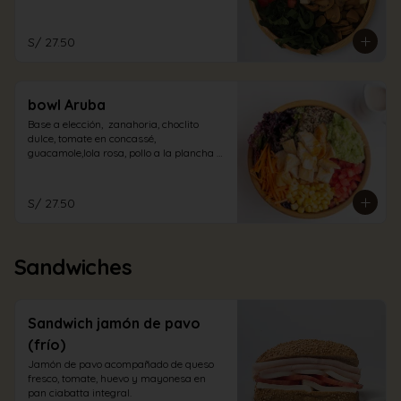
champiñones encurtidos y espinaca. Con 
aliño de la casa.
S/ 27.50
bowl Aruba
Base a elección,  zanahoria, choclito 
dulce, tomate en concassé, 
guacamole,lola rosa, pollo a la plancha 
en trozos con aliño cabo blanco.
S/ 27.50
Sandwiches
Sandwich jamón de pavo
(frío)
Jamón de pavo acompañado de queso 
fresco, tomate, huevo y mayonesa en 
pan ciabatta integral.