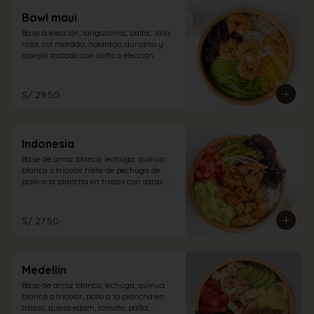
Bowl maui
Base a elección, langostinos, palta,  lolla 
rosa, col morada, holantao, durazno y 
ajonjolí tostado con aliño a elección.
S/ 29.50
Indonesia
Base de arroz blanco, lechuga, quinua 
blanca o tricolor filete de pechuga de 
pollo a la plancha en trozos con salsa 
teriyaki, lollo rosa, tomate, guacamole, 
encurtido oriental, semillas de ajonjolí, 
con vinagreta cabo blanco. (picante)
S/ 27.50
Medellín
Base de arroz blanco, lechuga, quinua 
blanca o tricolor, pollo a la plancha en 
trozos, queso edam, tomate, palta, 