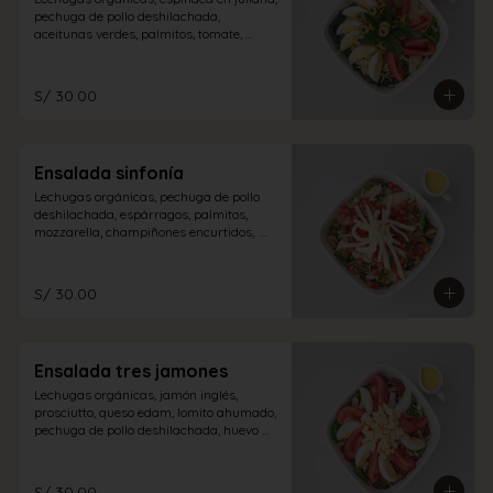
pechuga de pollo deshilachada, 
aceitunas verdes, palmitos, tomate, 
albahaca, huevo duro con aliño a 
elección.
S/ 30.00
Ensalada sinfonía
Lechugas orgánicas, pechuga de pollo 
deshilachada, espárragos, palmitos, 
mozzarella, champiñones encurtidos,  
tomate en dados con aliño a elección.
S/ 30.00
Ensalada tres jamones
Lechugas orgánicas, jamón inglés, 
prosciutto, queso edam, lomito ahumado, 
pechuga de pollo deshilachada, huevo 
duro, tomate con aliño de la casa.
S/ 30.00