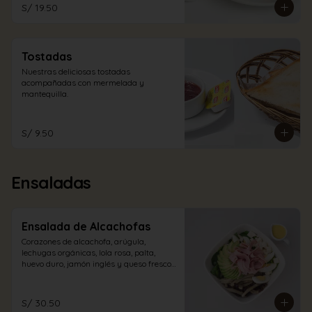
S/ 19.50
Tostadas
Nuestras deliciosas tostadas 
acompañadas con mermelada y 
mantequilla.
S/ 9.50
Ensaladas
Ensalada de Alcachofas
Corazones de alcachofa, arúgula, 
lechugas orgánicas, lola rosa, palta, 
huevo duro, jamón inglés y queso fresco 
con aliño a elección.
S/ 30.50