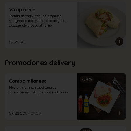
Wrap órale
Tortilla de trigo, lechuga orgánica, 
vinagreta cabo blanco, pico de gallo, 
guacamole y pavo al horno.
S/ 21.50
Promociones delivery
-
24
%
Combo milanesa
Media milanesa napolitana con 
acompañamiento y bebida a elección.
S/ 22.50
S/ 29.50