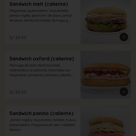
Sandwich melt (caliente)
Mayonesa, queso edam, mozzarella, 
jamón inglés, pastrami de pavo, jamón 
de pavo, lomito ahumado, lechuga y 
tomate en pan sandwich.
S/ 25.00
Sandwich oxford (caliente)
Pechuga de pollo deshilachada 
calentada a la plancha mezclada con 
mayonesa, pimientos picados, cebolla, 
salame, queso edam y jamón inglés en 
pan sándwich
S/ 25.00
Sandwich panino (caliente)
Jamón inglés, mozzarella, tomate, huevo, 
queso edam, mayonesa en pan ciabatta 
blanco.