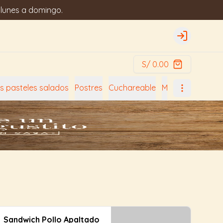
 lunes a domingo.
Login
S/ 0.00
s pasteles salados
Postres
Cuchareable
Moldes postres
Sandwich Pollo Apaltado