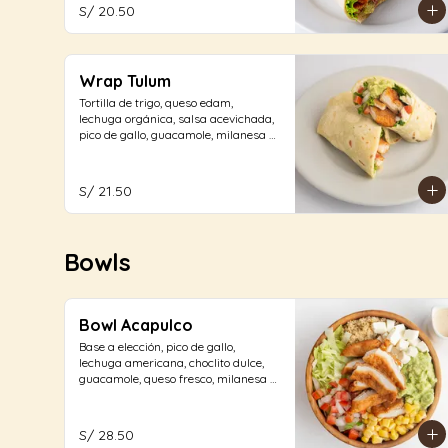
S/ 20.50
Wrap Tulum
Tortilla de trigo, queso edam, 
lechuga orgánica, salsa acevichada, 
pico de gallo, guacamole, milanesa 
de pechuga de pollo.
S/ 21.50
Bowls
Bowl Acapulco
Base a elección, pico de gallo, 
lechuga americana, choclito dulce, 
guacamole, queso fresco, milanesa 
de pechuga de pollo con aliño 
acevichado.
S/ 28.50