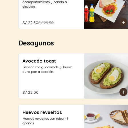
acompañamiento y bebida a 
elección.
S/ 22.50
S/ 29.50
Desayunos
Avocado toast
Servido con guacamole y  huevo 
duro, pan a elección.
S/ 22.00
Huevos revueltos
Huevos revueltos con (elegir 1 
opción)