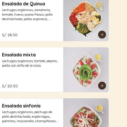
Ensalada de Quinua
Lechugas orgánicas, zanahoria, 
tomate, huevo, queso fresco, pollo 
deshilachado, palta, espinaca, 
quinua con aliño de la casa.
S/ 28.50
Ensalada mixta
Lechugas orgánicas, tomate, pepino, 
palta con aliño de la casa.
S/ 20.50
Ensalada sinfonía
Lechugas orgánicas, pechuga de 
pollo deshilachada, espárragos, 
palmitos, mozzarella, champiñones 
encurtidos,  tomate en dados con 