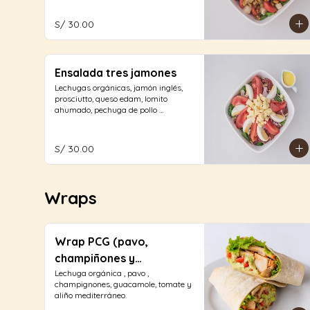
S/ 30.00
Ensalada tres jamones
Lechugas orgánicas, jamón inglés, 
prosciutto, queso edam, lomito 
ahumado, pechuga de pollo 
deshilachada, huevo duro, tomate 
con aliño de la casa.
S/ 30.00
Wraps
Wrap PCG (pavo,
champiñones y
guacamole)
Lechuga orgánica , pavo , 
champignones, guacamole, tomate y 
aliño mediterráneo.