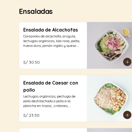
Ensaladas
Ensalada de Alcachofas
Corazones de alcachofa, arúgula, 
lechugas orgánicas, lola rosa, palta, 
huevo duro, jamón inglés y queso 
fresco con aliño a elección.
S/ 30.50
Ensalada de Caesar con
pollo
Lechugas orgánicas, pechuga de 
pollo deshilachado o pollo a la 
plancha en trozos , crotones, 
envueltas, con salsa caesar y un 
S/ 23.50
espolvoreo de queso parmesano.