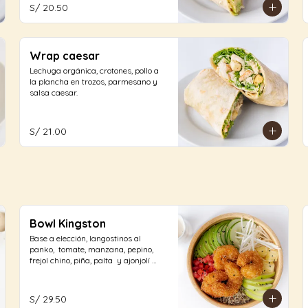
S/ 20.50
Wrap caesar
Lechuga orgánica, crotones, pollo a 
la plancha en trozos, parmesano y 
salsa caesar.
S/ 21.00
Bowl Kingston
Base a elección, langostinos al 
panko,  tomate, manzana, pepino, 
frejol chino, piña, palta  y ajonjolí 
tostado con aliño a elección.
S/ 29.50