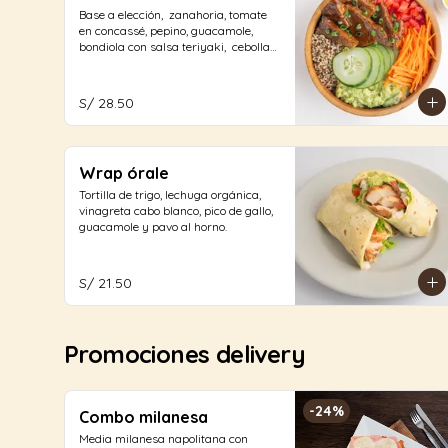
Base a elección,  zanahoria, tomate 
en concassé, pepino, guacamole, 
bondiola con salsa teriyaki,  cebolla 
china, con aliño a elección.
S/ 28.50
Wrap órale
Tortilla de trigo, lechuga orgánica, 
vinagreta cabo blanco, pico de gallo, 
guacamole y pavo al horno.
S/ 21.50
Promociones delivery
-
24
%
Combo milanesa
Media milanesa napolitana con 