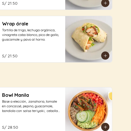
S/ 21.50
Wrap órale
Tortilla de trigo, lechuga orgánica, 
vinagreta cabo blanco, pico de gallo, 
guacamole y pavo al horno.
S/ 21.50
Bowl Manila
Base a elección,  zanahoria, tomate 
en concassé, pepino, guacamole, 
bondiola con salsa teriyaki,  cebolla 
china, con aliño a elección.
S/ 28.50