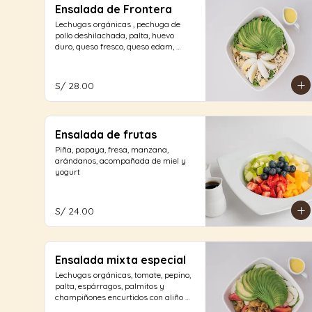
Ensalada de Frontera
Lechugas orgánicas , pechuga de 
pollo deshilachada, palta, huevo 
duro, queso fresco, queso edam, 
champiñones encurtidos con aliño 
de la casa.
S/ 28.00
Ensalada de frutas
Piña, papaya, fresa, manzana, 
arándanos, acompañada de miel y 
yogurt
S/ 24.00
Ensalada mixta especial
Lechugas orgánicas, tomate, pepino, 
palta, espárragos, palmitos y 
champiñones encurtidos con aliño a 
elección.