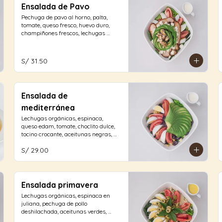
Ensalada de Pavo
Pechuga de pavo al horno, palta, 
tomate, queso fresco, huevo duro, 
champiñones frescos, lechugas 
orgánicas, espinaca con vinagreta 
blanca.
S/ 31.50
Ensalada de
mediterránea
Lechugas orgánicas, espinaca, 
queso edam, tomate, choclito dulce, 
tocino crocante, aceitunas negras, 
huevo duro y palta con aliño a 
S/ 29.00
elección.
Ensalada primavera
Lechugas orgánicas, espinaca en 
juliana, pechuga de pollo 
deshilachada, aceitunas verdes, 
palmitos, tomate, albahaca, huevo 