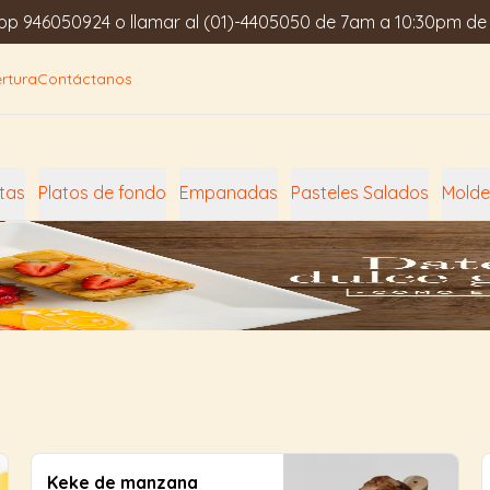
app 946050924 o llamar al (01)-4405050 de 7am a 10:30pm de
rtura
Contáctanos
tas
Platos de fondo
Empanadas
Pasteles Salados
Molde
Keke de manzana