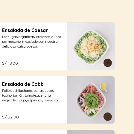
Ensalada de Caesar
Lechugas orgánicas, crotones, queso 
parmesano; mezclado con nuestra 
deliciosa salsa caesar.
S/ 19.00
Ensalada de Cobb
Pollo deshilachado, palta,quesos, 
tocino, jamón, tomate,aceituna 
negra, lechuga, espinaca, huevo con 
aliño de la casa.
S/ 32.00