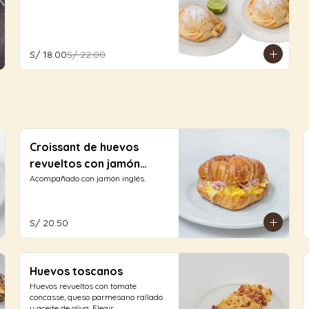
S/ 18.00
S/ 22.00
Croissant de huevos
revueltos con jamón
inglés y queso
Acompañado con jamón inglés.
S/ 20.50
Huevos toscanos
Huevos revueltos con tomate 
concasse, queso parmesano rallado 
y aceite de oliva. Elegir 