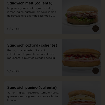
Sandwich melt (caliente)
Mayonesa, queso edam, mozzarella, 
jamón inglés, pastrami de pavo, jamón 
de pavo, lomito ahumado, lechuga y 
tomate en pan sandwich.
S/ 25.00
Sandwich oxford (caliente)
Pechuga de pollo deshilachada 
calentada a la plancha mezclada con 
mayonesa, pimientos picados, cebolla, 
salame, queso edam y jamón inglés en 
pan sándwich
S/ 25.00
Sandwich panino (caliente)
Jamón inglés, mozzarella, tomate, huevo, 
queso edam, mayonesa en pan ciabatta 
blanco.