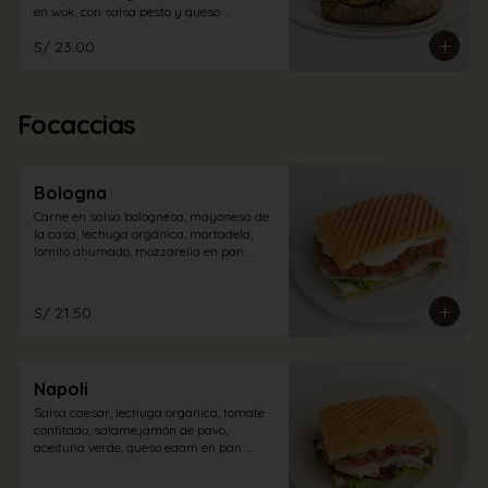
en wok, con salsa pesto y queso 
mozzarella en pan ciabatta integral.
S/ 23.00
Focaccias
Bologna
Carne en salsa bolognesa, mayonesa de 
la casa, lechuga orgánica, mortadela, 
lomito ahumado, mozzarella en pan 
focaccia.
S/ 21.50
Napoli
Salsa caesar, lechuga orgánica, tomate 
confitado, salame,jamón de pavo, 
aceituna verde, queso edam en pan 
focaccia.