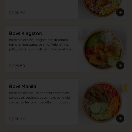
pollo con aliño acevichado.
S/ 28.50
Bowl Kingston
Base a elección, langostinos al panko,  
tomate, manzana, pepino, frejol chino, 
piña, palta  y ajonjolí tostado con aliño a 
elección.
S/ 29.50
Bowl Manila
Base a elección,  zanahoria, tomate en 
concassé, pepino, guacamole, bondiola 
con salsa teriyaki,  cebolla china, con 
aliño a elección.
S/ 28.50