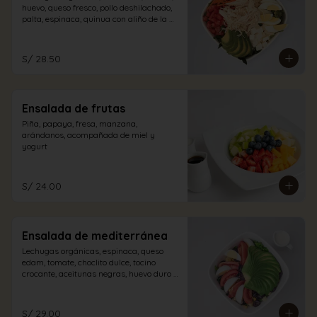
huevo, queso fresco, pollo deshilachado, 
palta, espinaca, quinua con aliño de la 
casa.
S/ 28.50
Ensalada de frutas
Piña, papaya, fresa, manzana, 
arándanos, acompañada de miel y 
yogurt
S/ 24.00
Ensalada de mediterránea
Lechugas orgánicas, espinaca, queso 
edam, tomate, choclito dulce, tocino 
crocante, aceitunas negras, huevo duro y 
palta con aliño a elección.
S/ 29.00