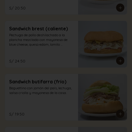
S/ 20.50
Sandwich brest (caliente)
Pechuga de pollo deshilachado a la 
plancha mezclada con mayonesa de 
blue cheese, queso edam, lomito 
ahumado, jamón inglés y champiñones 
en pan sandwich.
S/ 24.50
Sandwich butifarra (frío)
Baguettino con jamón del país, lechuga, 
salsa criolla y mayonesa de la casa.
S/ 19.50