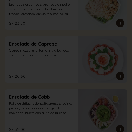
Lechugas orgánicas, pechuga de pollo 
deshilachado o pollo a la plancha en 
trozos , crotones, envueltas, con salsa 
caesar y un espolvoreo de queso 
S/ 23.50
parmesano.
Ensalada de Caprese
Queso mozzarella, tomate y albahaca 
con un toque de aceite de oliva.
S/ 20.50
Ensalada de Cobb
Pollo deshilachado, palta,quesos, tocino, 
jamón, tomate,aceituna negra, lechuga, 
espinaca, huevo con aliño de la casa.
S/ 32.00