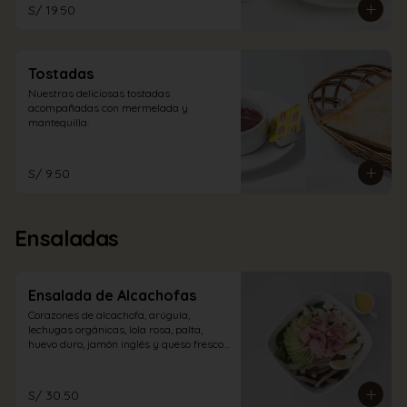
S/ 19.50
Tostadas
Nuestras deliciosas tostadas 
acompañadas con mermelada y 
mantequilla.
S/ 9.50
Ensaladas
Ensalada de Alcachofas
Corazones de alcachofa, arúgula, 
lechugas orgánicas, lola rosa, palta, 
huevo duro, jamón inglés y queso fresco 
con aliño a elección.
S/ 30.50