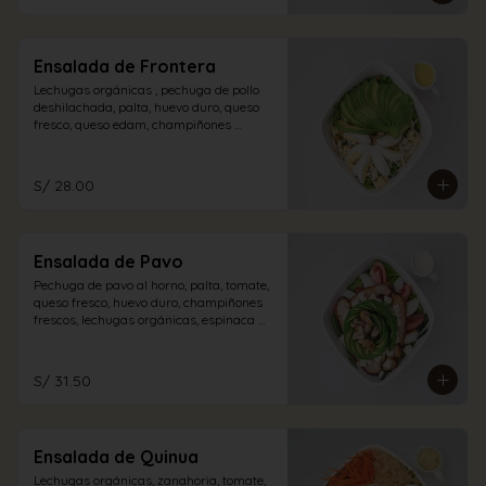
Ensalada de Frontera
Lechugas orgánicas , pechuga de pollo 
deshilachada, palta, huevo duro, queso 
fresco, queso edam, champiñones 
encurtidos con aliño de la casa.
S/ 28.00
Ensalada de Pavo
Pechuga de pavo al horno, palta, tomate, 
queso fresco, huevo duro, champiñones 
frescos, lechugas orgánicas, espinaca 
con vinagreta blanca.
S/ 31.50
Ensalada de Quinua
Lechugas orgánicas, zanahoria, tomate, 