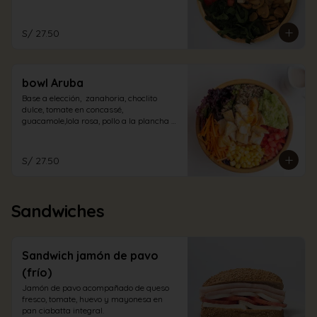
champiñones encurtidos y espinaca. Con 
aliño de la casa.
S/ 27.50
bowl Aruba
Base a elección,  zanahoria, choclito 
dulce, tomate en concassé, 
guacamole,lola rosa, pollo a la plancha 
en trozos con aliño cabo blanco.
S/ 27.50
Sandwiches
Sandwich jamón de pavo
(frío)
Jamón de pavo acompañado de queso 
fresco, tomate, huevo y mayonesa en 
pan ciabatta integral.