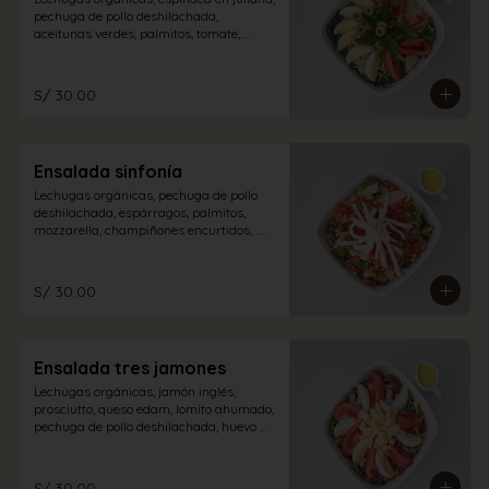
pechuga de pollo deshilachada, 
aceitunas verdes, palmitos, tomate, 
albahaca, huevo duro con aliño a 
elección.
S/ 30.00
Ensalada sinfonía
Lechugas orgánicas, pechuga de pollo 
deshilachada, espárragos, palmitos, 
mozzarella, champiñones encurtidos,  
tomate en dados con aliño a elección.
S/ 30.00
Ensalada tres jamones
Lechugas orgánicas, jamón inglés, 
prosciutto, queso edam, lomito ahumado, 
pechuga de pollo deshilachada, huevo 
duro, tomate con aliño de la casa.
S/ 30.00