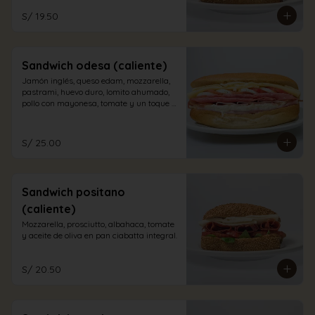
S/ 19.50
Sandwich odesa (caliente)
Jamón inglés, queso edam, mozzarella, 
pastrami, huevo duro, lomito ahumado, 
pollo con mayonesa, tomate y un toque 
de orégano en pan sandwich.
S/ 25.00
Sandwich positano
(caliente)
Mozzarella, prosciutto, albahaca, tomate 
y aceite de oliva en pan ciabatta integral.
S/ 20.50