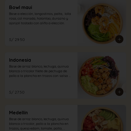
Bowl maui
Base a elección, langostinos, palta,  lolla 
rosa, col morada, holantao, durazno y 
ajonjolí tostado con aliño a elección.
S/ 29.50
Indonesia
Base de arroz blanco, lechuga, quinua 
blanca o tricolor filete de pechuga de 
pollo a la plancha en trozos con salsa 
teriyaki, lollo rosa, tomate, guacamole, 
encurtido oriental, semillas de ajonjolí, 
con vinagreta cabo blanco. (picante)
S/ 27.50
Medellín
Base de arroz blanco, lechuga, quinua 
blanca o tricolor, pollo a la plancha en 
trozos, queso edam, tomate, palta, 