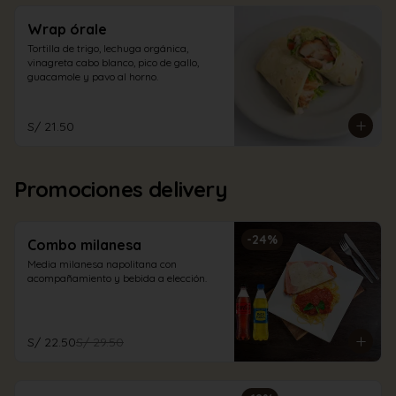
Wrap órale
Tortilla de trigo, lechuga orgánica, 
vinagreta cabo blanco, pico de gallo, 
guacamole y pavo al horno.
S/ 21.50
Promociones delivery
-
24
%
Combo milanesa
Media milanesa napolitana con 
acompañamiento y bebida a elección.
S/ 22.50
S/ 29.50