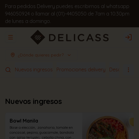
Para pedidos Delivery puedes escribirnos al whatsapp
946050924 o llamar al (01)-4405050 de 7am a 10:30pm
de lunes a domingo.
Abrir menu de navegación
Logi
¿Dónde quieres pedir?
Nuevos ingresos
Promociones delivery
Desayunos
Nuevos ingresos
Bowl Manila
Base a elección,  zanahoria, tomate en 
concassé, pepino, guacamole, bondiola 
con salsa teriyaki,  cebolla china, con 