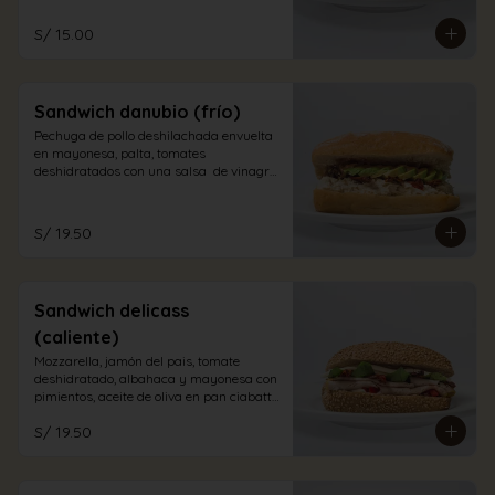
S/ 15.00
Sandwich danubio (frío)
Pechuga de pollo deshilachada envuelta 
en mayonesa, palta, tomates 
deshidratados con una salsa  de vinagre 
balsámico en pan ciabatta blanco
S/ 19.50
Sandwich delicass
(caliente)
Mozzarella, jamón del pais, tomate 
deshidratado, albahaca y mayonesa con 
pimientos, aceite de oliva en pan ciabatta 
integral.
S/ 19.50