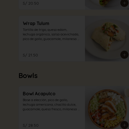
S/ 20.50
Wrap Tulum
Tortilla de trigo, queso edam, 
lechuga orgánica, salsa acevichada, 
pico de gallo, guacamole, milanesa 
de pechuga de pollo.
S/ 21.50
Bowls
Bowl Acapulco
Base a elección, pico de gallo, 
lechuga americana, choclito dulce, 
guacamole, queso fresco, milanesa 
de pechuga de pollo con aliño 
acevichado.
S/ 28.50