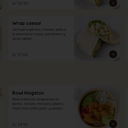
S/ 20.50
Wrap caesar
Lechuga orgánica, crotones, pollo a 
la plancha en trozos, parmesano y 
salsa caesar.
S/ 21.00
Bowl Kingston
Base a elección, langostinos al 
panko,  tomate, manzana, pepino, 
frejol chino, piña, palta  y ajonjolí 
tostado con aliño a elección.
S/ 29.50