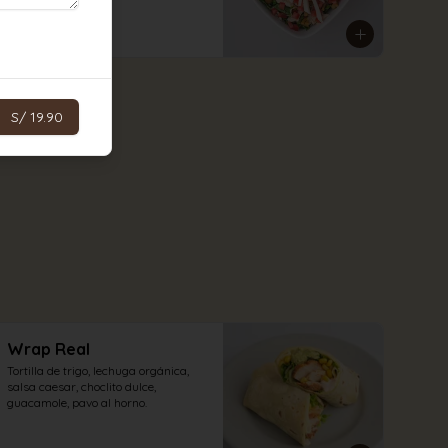
aliño a elección.
S/ 30.00
S/ 19.90
Wrap Real
Tortilla de trigo, lechuga orgánica, 
salsa caesar, choclito dulce, 
guacamole, pavo al horno.