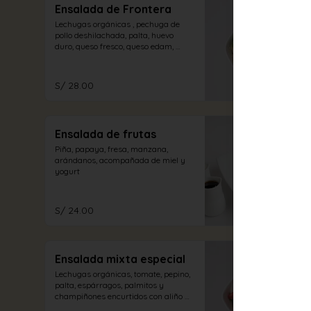
Ensalada de Frontera
Lechugas orgánicas , pechuga de 
pollo deshilachada, palta, huevo 
duro, queso fresco, queso edam, 
champiñones encurtidos con aliño 
de la casa.
S/ 28.00
Ensalada de frutas
Piña, papaya, fresa, manzana, 
arándanos, acompañada de miel y 
yogurt
S/ 24.00
Ensalada mixta especial
Lechugas orgánicas, tomate, pepino, 
palta, espárragos, palmitos y 
champiñones encurtidos con aliño a 
elección.