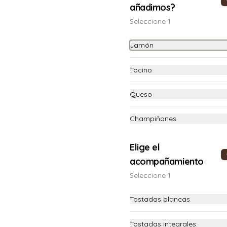
añadimos?
Seleccione 1
Jamón
Ensalada de Atún
Atún, lechugas orgánicas, lechuga 
Tocino
americana, huevo duro, cebolla 
blanca en pluma, aceitunas negras 
y tomates con vinagreta blanca.
Queso
S/ 25.50
Champiñones
Ensalada de Caprese
Elige el
Queso mozzarella, tomate y 
acompañamiento
albahaca con un toque de aceite de 
oliva.
Seleccione 1
S/ 20.50
Tostadas blancas
Tostadas integrales