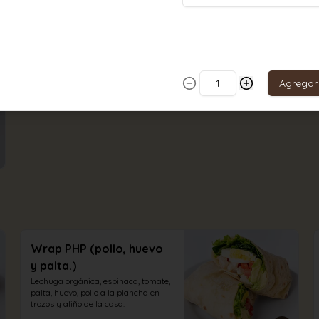
duro con aliño a elección.
S/ 30.00
Agregar
Wrap PHP (pollo, huevo
y palta.)
Lechuga orgánica, espinaca, tomate, 
palta, huevo, pollo a la plancha en 
trozos y aliño de la casa.