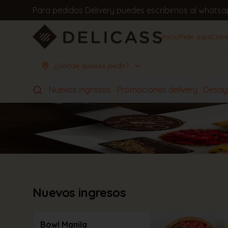
Para pedidos Delivery puedes escribirnos al whats
Inicio
Pide aquí
Cobe
¿Dónde quieres pedir?
Nuevos ingresos
Promociones delivery
Desay
Nuevos ingresos
Bowl Manila