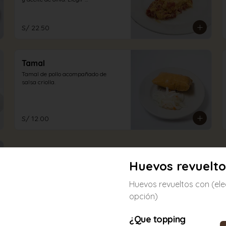
acompañamiento: (01 opción)
S/ 22.50
Tamal
Tamal de pollo acompañado de 
salsa criolla.
S/ 12.00
Huevos revuelto
Huevos revueltos con (eleg
opción)
¿Que topping