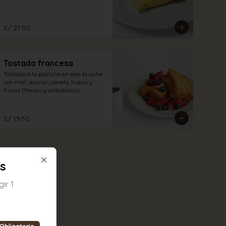
S/ 21.50
Tostada francesa
Tostada a la plancha en pan brioche 
con miel, azúcar, canela, huevo y 
frutas (fresas y arándanos).
S/ 19.50
s
Close
ir 1