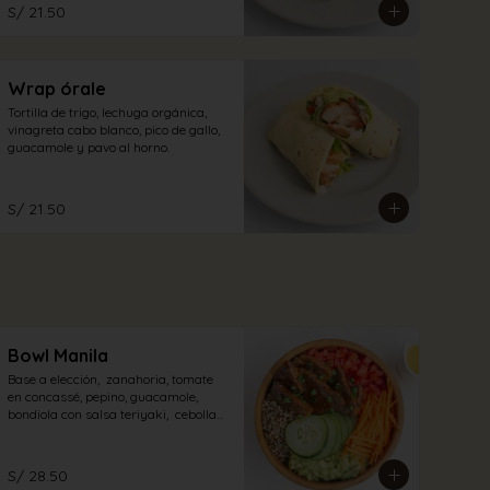
S/ 21.50
Wrap órale
Tortilla de trigo, lechuga orgánica, 
vinagreta cabo blanco, pico de gallo, 
guacamole y pavo al horno.
S/ 21.50
Bowl Manila
Base a elección,  zanahoria, tomate 
en concassé, pepino, guacamole, 
bondiola con salsa teriyaki,  cebolla 
china, con aliño a elección.
S/ 28.50