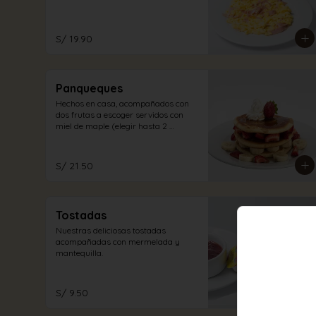
S/ 19.90
Panqueques
Hechos en casa, acompañados con 
dos frutas a escoger servidos con 
miel de maple (elegir hasta 2 
opciones)
S/ 21.50
Tostadas
Nuestras deliciosas tostadas 
acompañadas con mermelada y 
mantequilla.
S/ 9.50