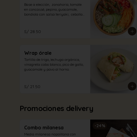
Base a elección,  zanahoria, tomate 
en concassé, pepino, guacamole, 
bondiola con salsa teriyaki,  cebolla 
china, con aliño a elección.
S/ 28.50
Wrap órale
Tortilla de trigo, lechuga orgánica, 
vinagreta cabo blanco, pico de gallo, 
guacamole y pavo al horno.
S/ 21.50
Promociones delivery
-
24
%
Combo milanesa
Media milanesa napolitana con 