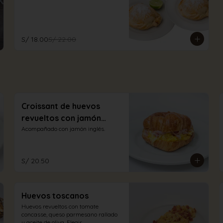
S/ 18.00
S/ 22.00
Croissant de huevos
revueltos con jamón
inglés y queso
Acompañado con jamón inglés.
S/ 20.50
Huevos toscanos
Huevos revueltos con tomate 
concasse, queso parmesano rallado 
y aceite de oliva. Elegir 